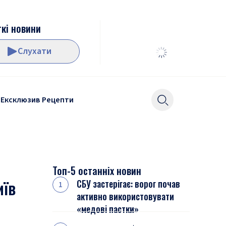
кі новини
Слухати
Ексклюзив
Рецепти
Топ-5 останніх новин
иїв
СБУ застерігає: ворог почав
активно використовувати
«медові пастки»