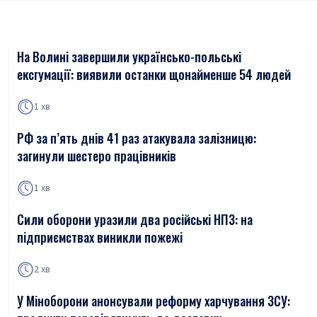
На Волині завершили українсько-польські
ексгумації: виявили останки щонайменше 54 людей
1 хв
РФ за п’ять днів 41 раз атакувала залізницю:
загинули шестеро працівників
1 хв
Сили оборони уразили два російські НПЗ: на
підприємствах виникли пожежі
2 хв
У Міноборони анонсували реформу харчування ЗСУ: