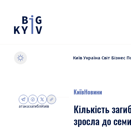
Київ
Україна
Світ
Бізнес
П
Київ
Новини
Кількість заги
атака
загиблі
Київ
зросла до сем