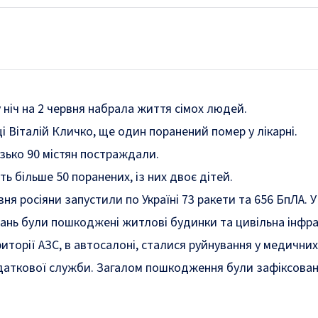
у ніч на 2 червня набрала життя сімох людей.
і Віталій Кличко, ще один поранений помер у лікарні.
зько 90 містян постраждали.
ь більше 50 поранених, із них двоє дітей.
рвня росіяни
запустили по Україні
73 ракети та 656 БпЛА. У
ань були пошкоджені житлові будинки та цивільна інфр
иторії АЗС, в
автосалоні
, сталися
руйнування у медичних
одаткової служби
.
Загалом пошкодження були зафіксовані