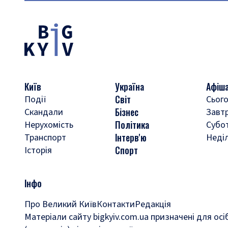
Київ
Україна
Афіш
Світ
Події
Сього
Бізнес
Скандали
Завт
Політика
Нерухомість
Субо
Інтерв'ю
Транспорт
Неді
Спорт
Історія
Інфо
Про Великий Київ
Контакти
Редакція
Матеріали сайту bigkyiv.com.ua призначені для осі