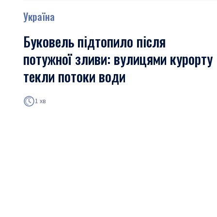
Україна
Буковель підтопило після
потужної зливи: вулицями курорту
текли потоки води
1 хв