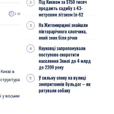
Під Києвом за $150 тисяч
продають садибу з 43-
1 хв
метровим літаком Іл-62
На Житомирщині знайшли
півторарічного хлопчика,
який зник біля річки
Науковці запропонували
поступово скоротити
населення Землі до 4 млрд
до 2200 року
 Києві в
У сильну спеку на вулиці
аструктура
знепритомнів бульдог – як
рятували собаку
 у восьми