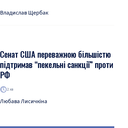
Владислав Щербак
Сенат США переважною більшістю
підтримав “пекельні санкції” проти
РФ
2 хв
Любава Лисичкіна