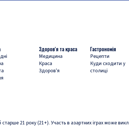
а
Здоров'я та краса
Гастрономія
дні
Медицина
Рецепти
ра
Краса
Куди сходити у
та
Здоров'я
столиці
ля
б старше 21 року (21+). Участь в азартних іграх може ви