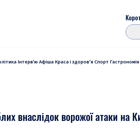
Корот
олітика
Інтерв'ю
Афіша
Краса і здоровʼя
Спорт
Гастрономія
блих внаслідок ворожої атаки на К
и