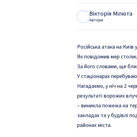
Вікторія Мілюта
В
М
Автори
Російська атака на Київ 
Як
повідомив
мер столиц
За його словами, ще бли
У стаціонарах перебувают
Нагадаємо, у ніч на 2 че
результаті ворожих влуч
– виникла пожежа на тер
закладах
та у
будівлі п
районах міста
.