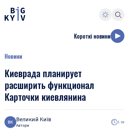
Короткі новини
Новини
Киеврада планирует
расширить функционал
Карточки киевлянина
Великий Київ
В
К
1 хв
Автори