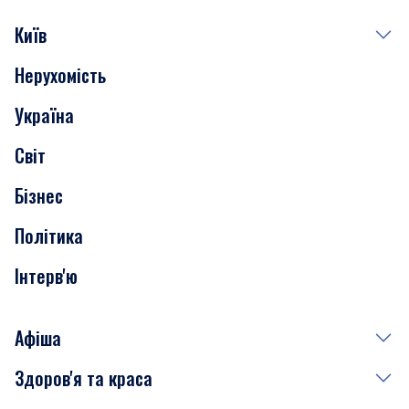
Київ
Нерухомість
Події
Україна
Скандали
Світ
Нерухомість
Бізнес
Транспорт
Політика
Інтерв'ю
Афіша
Здоров'я та краса
Сьогодні