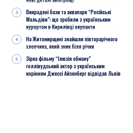
Викрадені бази та аквапарк “Російські
Мальдіви”: що зробили з українським
курортом в Кирилівці окупанти
На Житомирщині знайшли півторарічного
хлопчика, який зник біля річки
Зірка фільму “Ілюзія обману”
голлівудський актор з українським
корінням Джессі Айзенберг відвідав Львів