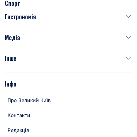
Спорт
Завтра
Медицина
Гастрономія
Субота
Краса
Неділя
Здоров'я
Рецепти
Медіа
Куди сходити у столиці
Фото
Інше
Відео
Опитування
Подкасти
Інфо
Тести
Про Великий Київ
Контакти
Редакція