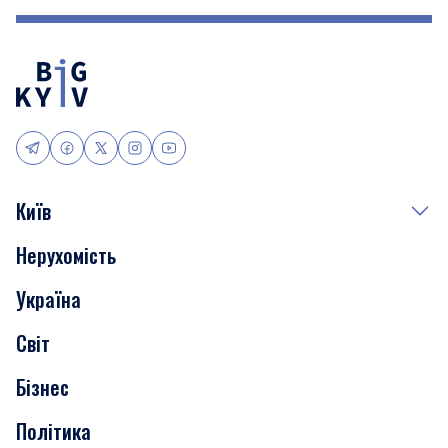
Київ
Нерухомість
Події
Україна
Скандали
Світ
Нерухомість
Бізнес
Транспорт
Політика