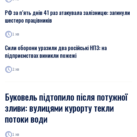
РФ за п’ять днів 41 раз атакувала залізницю: загинули
шестеро працівників
1 хв
Сили оборони уразили два російські НПЗ: на
підприємствах виникли пожежі
2 хв
Буковель підтопило після потужної
зливи: вулицями курорту текли
потоки води
1 хв