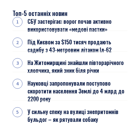
Топ-5 останніх новин
СБУ застерігає: ворог почав активно
використовувати «медові пастки»
Під Києвом за $150 тисяч продають
садибу з 43-метровим літаком Іл-62
На Житомирщині знайшли півторарічного
хлопчика, який зник біля річки
Науковці запропонували поступово
скоротити населення Землі до 4 млрд до
2200 року
У сильну спеку на вулиці знепритомнів
бульдог – як рятували собаку