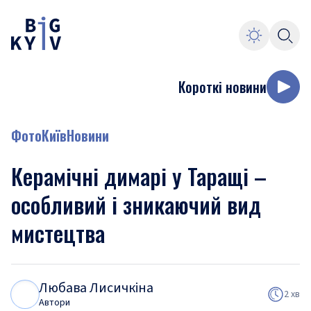
Короткі новини
Фото
Київ
Новини
Керамічні димарі у Таращі –
особливий і зникаючий вид
мистецтва
Любава Лисичкіна
Л
Л
2 хв
Автори