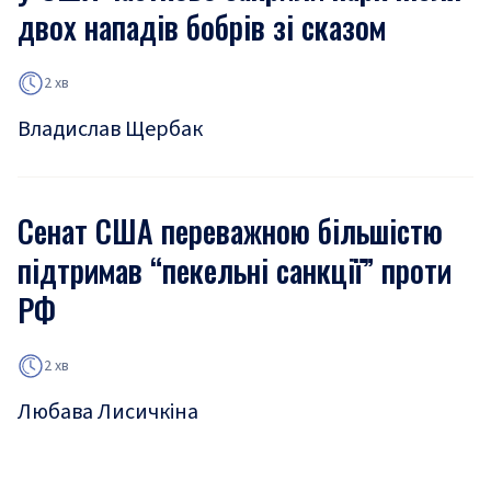
двох нападів бобрів зі сказом
2 хв
Владислав Щербак
Сенат США переважною більшістю
підтримав “пекельні санкції” проти
РФ
2 хв
Любава Лисичкіна