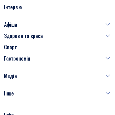
Інтерв'ю
Афіша
Здоров'я та краса
Сьогодні
Спорт
Завтра
Медицина
Гастрономія
Субота
Краса
Неділя
Здоров'я
Рецепти
Медіа
Куди сходити у столиці
Фото
Інше
Відео
Опитування
Подкасти
Інфо