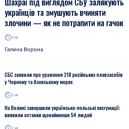
Шахраї під виглядом СБУ залякують
українців та змушують вчиняти
злочини — як не потрапити на гачок
3 хв
Галина Ворона
СБС заявили про ураження 218 російських плавзасобів
у Чорному та Азовському морях
2 хв
На Волині завершили українсько-польські ексгумації:
виявили останки щонайменше 54 людей
1 хв