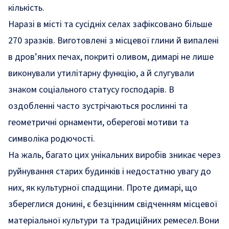
кількість.
Наразі в місті та сусідніх селах зафіксовано більше
270 зразків. Виготовлені з місцевої глини й випалені
в дров’яних печах, покриті оливом, димарі не лише
виконували утилітарну функцію, а й слугували
знаком соціального статусу господарів. В
оздобленні часто зустрічаються рослинні та
геометричні орнаменти, оберегові мотиви та
символіка родючості.
На жаль, багато цих унікальних виробів зникає через
руйнування старих будинків і недостатню увагу до
них, як культурної спадщини. Проте димарі, що
збереглися донині, є безцінним свідченням місцевої
матеріальної культури та традиційних ремесел.Вони