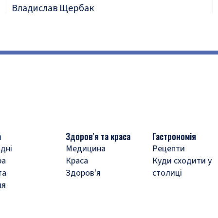
Владислав Щербак
а
Здоров'я та краса
Гастрономія
дні
Медицина
Рецепти
ра
Краса
Куди сходити у
та
Здоров'я
столиці
ля