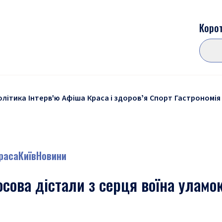
Корот
олітика
Інтерв'ю
Афіша
Краса і здоровʼя
Спорт
Гастрономія
краса
Київ
Новини
сова дістали з серця воїна уламо