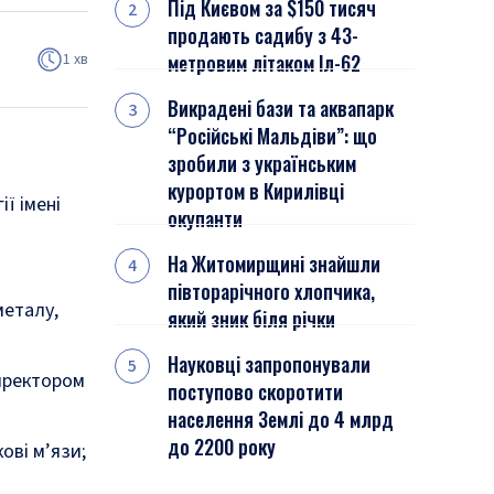
Під Києвом за $150 тисяч
продають садибу з 43-
1 хв
метровим літаком Іл-62
Викрадені бази та аквапарк
“Російські Мальдіви”: що
зробили з українським
курортом в Кирилівці
ї імені
окупанти
На Житомирщині знайшли
півторарічного хлопчика,
металу,
який зник біля річки
Науковці запропонували
директором
поступово скоротити
населення Землі до 4 млрд
до 2200 року
ові м’язи;