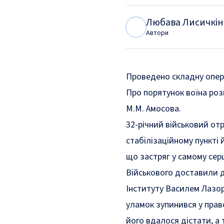
Любава Лисичкін
Л
Л
Автори
Проведено складну опер
Про порятунок воїна роз
М.М. Амосова
.
32-річний військовий от
стабілізаційному пункті
що застряг у самому серц
Військового доставили д
Інституту Василем Лазо
уламок зупинився у прав
його вдалося дістати, а