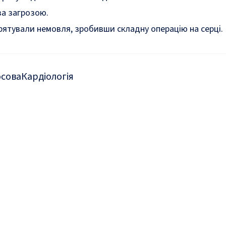
за загрозою.
врятували немовля, зробивши складну операцію на серці
.
осова
Кардіологія