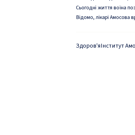
Сьогодні життя воїна по
Відомо,
лікарі Амосова 
Здоров'я
Інститут Ам