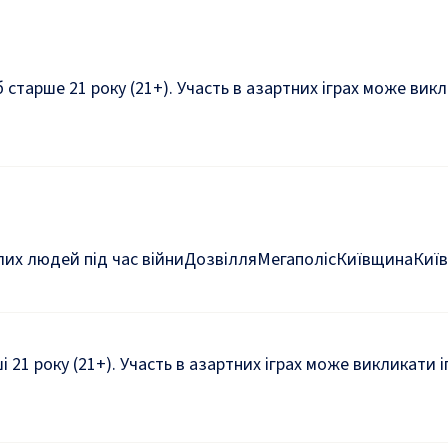
б старше 21 року (21+). Участь в азартних іграх може ви
их людей під час війни
Дозвілля
Мегаполіс
Київщина
Київ
ші 21 року (21+). Участь в азартних іграх може викликати