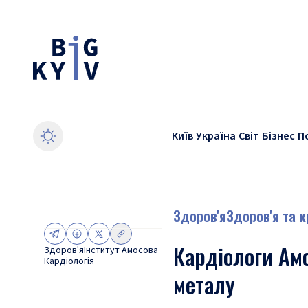
Київ
Україна
Світ
Бізнес
П
Здоров'я
Здоров'я та 
Кардіологи Амо
Здоров'я
Інститут Амосова
Кардіологія
металу