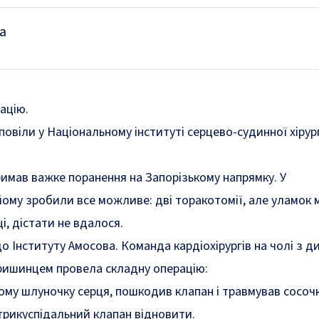
а
ацію.
повіли у
Національному інституті серцево-судинної хірургі
римав важке поранення на Запорізькому напрямку. У
 йому зробили все можливе: дві торакотомії, але уламок 
і, дістати не вдалося.
о Інституту Амосова. Команда кардіохірургів на чолі з 
ришинцем провела складну операцію:
ому шлуночку серця, пошкодив клапан і травмував сосочк
 трикуспідальний клапан відновити.