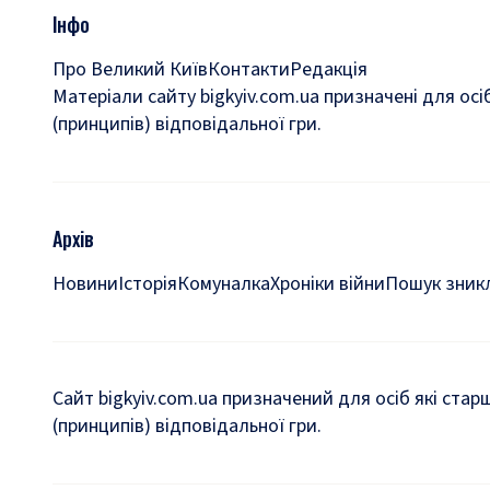
Інфо
Про Великий Київ
Контакти
Редакція
Матеріали сайту bigkyiv.com.ua призначені для осі
(принципів) відповідальної гри.
Архів
Новини
Історія
Комуналка
Хроніки війни
Пошук зникл
Сайт bigkyiv.com.ua призначений для осіб які стар
(принципів) відповідальної гри.