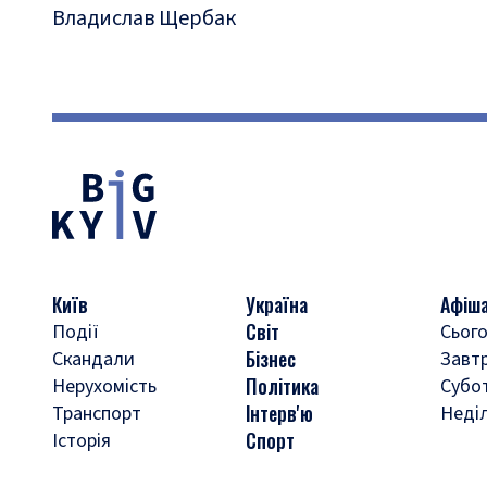
Владислав Щербак
Київ
Україна
Афіш
Світ
Події
Сього
Бізнес
Скандали
Завт
Політика
Нерухомість
Субо
Інтерв'ю
Транспорт
Неді
Спорт
Історія