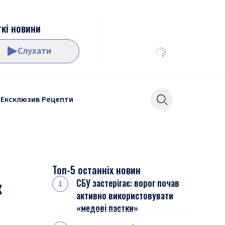
кі новини
Слухати
Ексклюзив
Рецепти
Топ-5 останніх новин
к
СБУ застерігає: ворог почав
активно використовувати
«медові пастки»