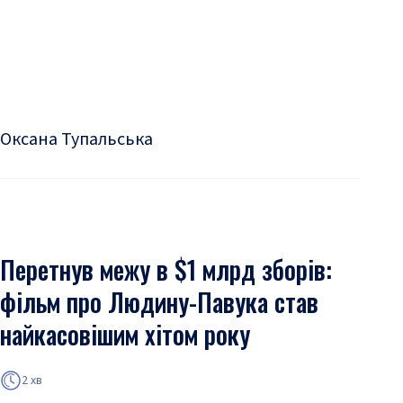
Оксана Тупальська
Перетнув межу в $1 млрд зборів:
фільм про Людину-Павука став
найкасовішим хітом року
2 хв