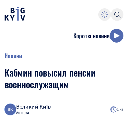
Короткі новини
Новини
Кабмин повысил пенсии
военнослужащим
Великий Київ
В
К
1 хв
Автори