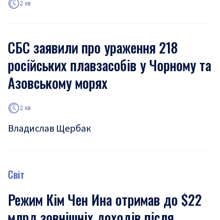
2 хв
СБС заявили про ураження 218
російських плавзасобів у Чорному та
Азовському морях
2 хв
Владислав Щербак
Світ
Режим Кім Чен Ина отримав до $22
млрд зовнішніх доходів після