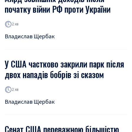
початку війни РФ проти України
2 хв
Владислав Щербак
У США частково закрили парк після
двох нападів бобрів зі сказом
2 хв
Владислав Щербак
Сенат США переважною більшістю