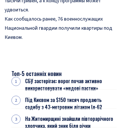
тысячи гривен, а к концу программы может
удвоиться.
Как сообщалось ранее, 76 военнослужащих
Национальной гвардии получили квартиры под
Киевом.
Топ-5 останніх новин
СБУ застерігає: ворог почав активно
використовувати «медові пастки»
Під Києвом за $150 тисяч продають
садибу з 43-метровим літаком Іл-62
На Житомирщині знайшли півторарічного
хлопчика, який зник біля річки