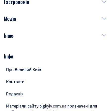
Гастрономія
Субота
Краса
Неділя
Здоров'я
Рецепти
Медіа
Куди сходити у столиці
Фото
Інше
Відео
Опитування
Подкасти
Інфо
Тести
Про Великий Київ
Контакти
Редакція
Матеріали сайту bigkyiv.com.ua призначені для