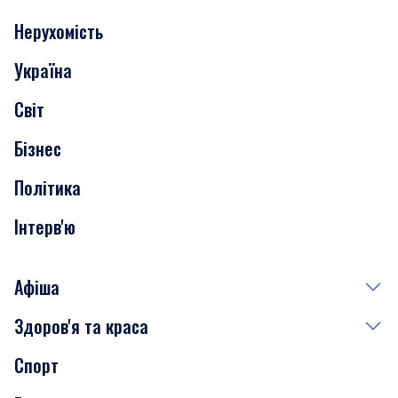
Нерухомість
Події
Україна
Скандали
Світ
Нерухомість
Бізнес
Транспорт
Політика
Інтерв'ю
Афіша
Здоров'я та краса
Сьогодні
Спорт
Завтра
Медицина