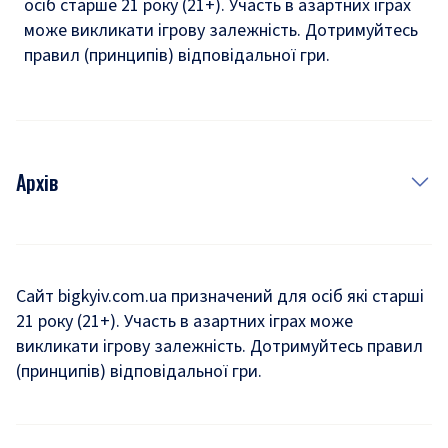
осіб старше 21 року (21+). Участь в азартних іграх
може викликати ігрову залежність. Дотримуйтесь
правил (принципів) відповідальної гри.
Архів
Новини
Історія
Сайт bigkyiv.com.ua призначений для осіб які старші
21 року (21+). Участь в азартних іграх може
Комуналка
викликати ігрову залежність. Дотримуйтесь правил
Хроніки війни
(принципів) відповідальної гри.
Пошук зниклих людей під час війни
Дозвілля