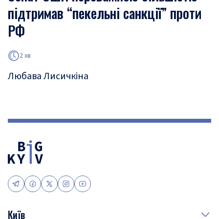
підтримав “пекельні санкції” проти
РФ
2 хв
Любава Лисичкіна
Київ