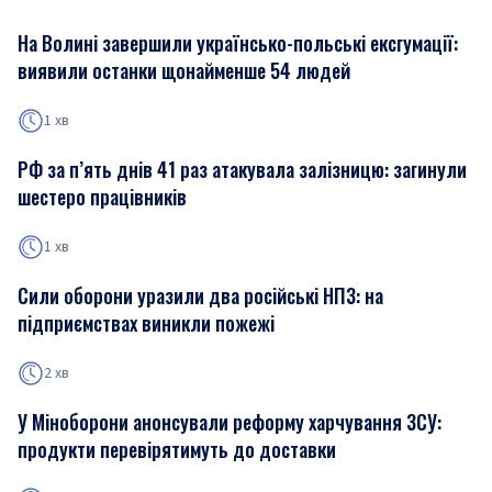
На Волині завершили українсько-польські ексгумації:
виявили останки щонайменше 54 людей
1 хв
РФ за п’ять днів 41 раз атакувала залізницю: загинули
шестеро працівників
1 хв
Сили оборони уразили два російські НПЗ: на
підприємствах виникли пожежі
2 хв
У Міноборони анонсували реформу харчування ЗСУ:
продукти перевірятимуть до доставки