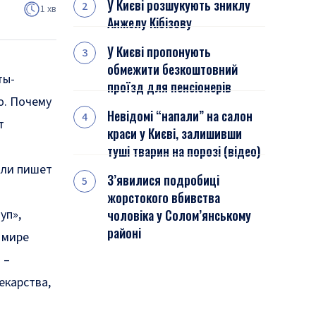
У Києві розшукують зниклу
1 хв
Анжелу Кібізову
У Києві пропонують
обмежити безкоштовний
ты-
проїзд для пенсіонерів
ю. Почему
Невідомі “напали” на салон
т
краси у Києві, залишивши
туші тварин на порозі (відео)
лли пишет
З’явилися подробиці
жорстокого вбивства
уп»,
чоловіка у Солом’янському
районі
 мире
 –
екарства,