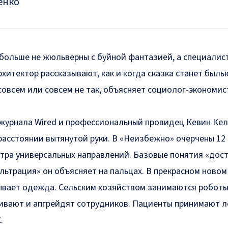
енко
больше не жюльверны с буйной фантазией, а специалис
рхитектор рассказывают, как и когда сказка станет быль
совсем или совсем не так, объясняет социолог-экономис
журнала Wired и профессиональный провидец Кевин Ке
расстоянии вытянутой руки. В «Неизбежно» очерчены 12
ра универсальных направлений. Базовые понятия «дост
ильтрация» он объясняет на пальцах. В прекрасном новом
вает одежда. Сельским хозяйством занимаются роботы
вают и апгрейдят сотрудников. Пациенты принимают л
.