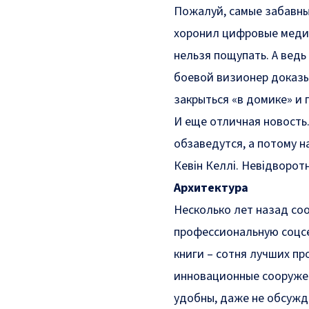
Пожалуй, самые забавные 
хоронил цифровые медиа 
нельзя пощупать. А вед
боевой визионер доказы
закрыться «в домике» и 
И еще отличная новость
обзаведутся, а потому н
Кевін Келлі. Невідворотн
Архитектура
Несколько лет назад со
профессиональную соцсе
книги – сотня лучших про
инновационные сооружен
удобны, даже не обсужда