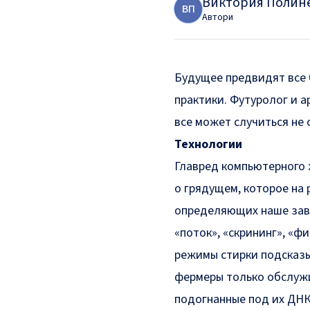
Виктория Полин
В
П
Автори
Будущее предвидят все 
практики. Футуролог и а
все может случиться не 
Технологии
Главред компьютерного 
о грядущем, которое на 
определяющих наше завт
«поток», «скрининг», «ф
режимы стирки подсказы
фермеры только обслужи
подогнанные под их ДНК