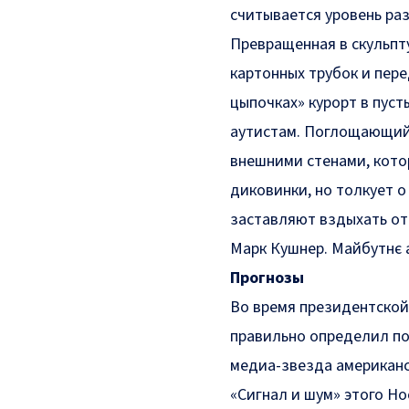
считывается уровень ра
Превращенная в скульпт
картонных трубок и пере
цыпочках» курорт в пус
аутистам. Поглощающий
внешними стенами, кото
диковинки, но толкует о
заставляют вздыхать от
Марк Кушнер. Майбутнє ар
Прогнозы
Во время президентской
правильно определил поб
медиа-звезда американ
«Сигнал и шум» этого Но