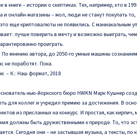
в книге – истории о скептиках. Тех, например, кто в 199
и онлайн-магазины – мол, люди не станут покупать то,
ь это еще криптовалюты не появились. С маниакальным у
вает: лучше поверить в мечту и возможно выиграть, чем
гарантированно проиграть.
. По мнению автора, до 2050-го умные машины сознанием
ас не поработят. Пока.
е. – К.: Наш формат, 2018
основатель нью-йоркского бюро HWKN Марк Кушнер соз
ть для коллег и учредил премию за достижения. В осно
ектов из присланных на конкурс. И простая, как кирпич, 
ия должны быть дружественными к природе. То, что эс
ется. Сегодня они – не застывшая музыка, а тексты, по