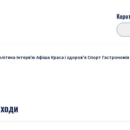
Корот
олітика
Інтерв'ю
Афіша
Краса і здоровʼя
Спорт
Гастрономія
 ходи