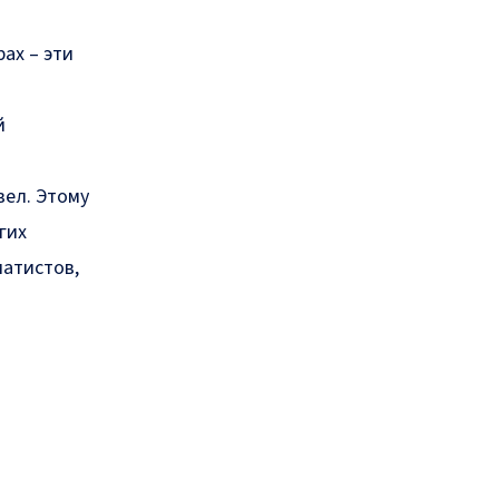
ах – эти
й
вел. Этому
гих
матистов,