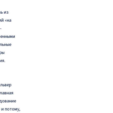
ь из
ий «на
-
ненными
ельные
вры
ия.
ильвер
главная
едование
 и потому,