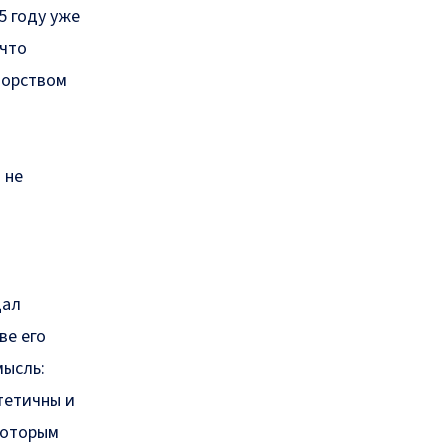
5 году уже
 что
порством
 не
дал
ве его
мысль:
тетичны и
 которым