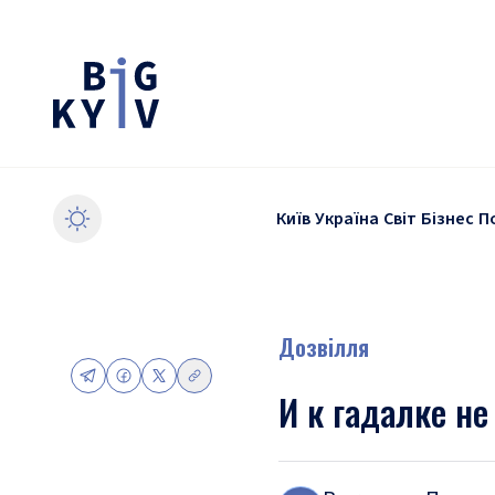
Київ
Україна
Світ
Бізнес
П
Дозвілля
И к гадалке не