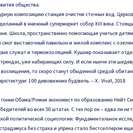
звития общества.
урную композицию станция очистки сточных вод. Церков
деланный в книжный супермаркет собор ХIII века. Стоящ
тыне. Школа, пространственно помогающая учиться детям
 смог выставочный павильон и жилой комплекс с озеле
рые служат и термоизоляцией. Кушнер показывает отд
 трендах, уже набирающих силу. И если нынче эти шеде
 восхищения, то скоро станут обыденной средой обитан
хітектури: 100 дивовижних будівель. – Х.: Vivat, 2018
 гонки Обама/Ромни экономист по образованию Нейт С
едителей во всех 50 штатах. С тех пор он – едва ли не 
ской политической социологии. Фундаментальное иссл
страдамуса без страха и упрека стало бестселлером еще