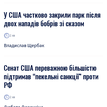
У США частково закрили парк після
двох нападів бобрів зі сказом
2 хв
Владислав Щербак
Сенат США переважною більшістю
підтримав “пекельні санкції” проти
РФ
2 хв