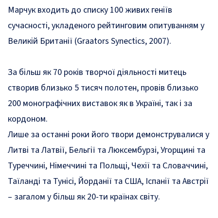
Марчук входить до списку 100 живих геніїв
сучасності, укладеного рейтинговим опитуванням у
Великій Британії (Graators Synectics, 2007).
За більш як 70 років творчої діяльності митець
створив близько 5 тисяч полотен, провів близько
200 монографічних виставок як в Україні, так і за
кордоном.
Лише за останні роки його твори демонструвалися у
Литві та Латвії, Бельгії та Люксембурзі, Угорщині та
Туреччині, Німеччині та Польщі, Чехії та Словаччині,
Таїланді та Тунісі, Йорданії та США, Іспанії та Австрії
– загалом у більш як 20-ти країнах світу.