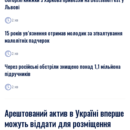
Львові
2 хв
15 років ув’язнення отримав молодик за зґвалтування
малолітніх падчерок
2 хв
Через російські обстріли знищено понад 1,1 мільйона
підручників
2 хв
Арештований актив в Україні вперше
можуть віддати для розміщення