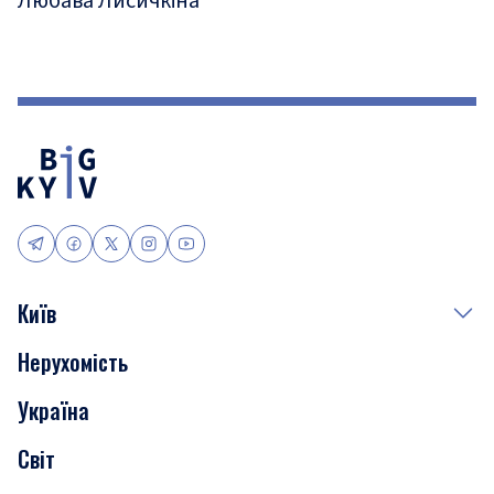
Любава Лисичкіна
Київ
Нерухомість
Події
Україна
Скандали
Світ
Нерухомість