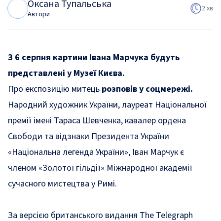
Оксана Тупальська
О
Т
2 хв
Автори
З 6 серпня картини Івана Марчука будуть
представлені у Музеї Києва.
Про експозицію митець
розповів у соцмережі.
Народний художник України, лауреат Національної
премії імені Тараса Шевченка, кавалер ордена
Свободи та відзнаки Президента України
«Національна легенда України», Іван Марчук є
членом «Золотої гільдії» Міжнародної академії
сучасного мистецтва у Римі.
За версією британського видання The Telegraph