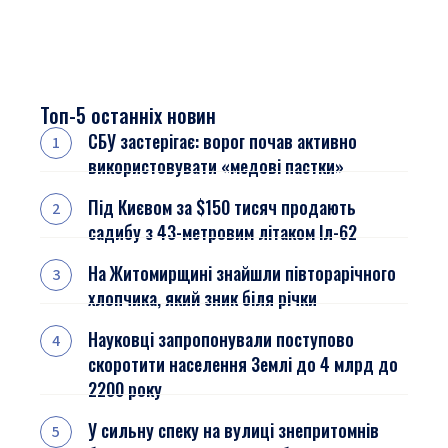
Топ-5 останніх новин
СБУ застерігає: ворог почав активно
використовувати «медові пастки»
Під Києвом за $150 тисяч продають
садибу з 43-метровим літаком Іл-62
На Житомирщині знайшли півторарічного
хлопчика, який зник біля річки
Науковці запропонували поступово
скоротити населення Землі до 4 млрд до
2200 року
У сильну спеку на вулиці знепритомнів