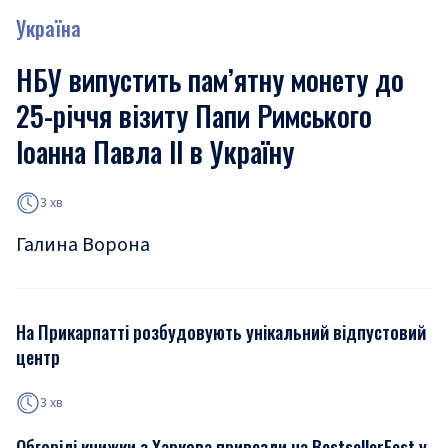
Україна
НБУ випустить пам’ятну монету до
25-річчя візиту Папи Римського
Іоанна Павла ІІ в Україну
3 хв
Галина Ворона
На Прикарпатті розбудовують унікальний відпустовий
центр
3 хв
Обгорілі книжки з Харкова привезли на BestsellerFest у