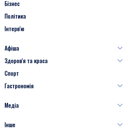
Бізнес
Транспорт
Політика
Інтерв'ю
Афіша
Здоров'я та краса
Сьогодні
Спорт
Завтра
Медицина
Гастрономія
Субота
Краса
Неділя
Здоров'я
Рецепти
Медіа
Куди сходити у столиці
Фото
Інше