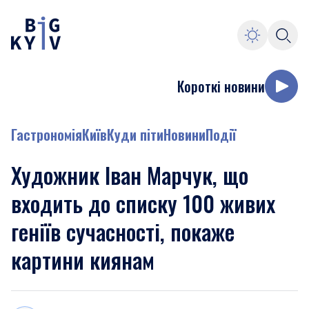
Короткі новини
Гастрономія
Київ
Куди піти
Новини
Події
Художник Іван Марчук, що
входить до списку 100 живих
геніїв сучасності, покаже
картини киянам