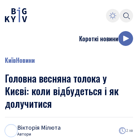
Короткі новини
Київ
Новини
Головна весняна толока у
Києві: коли відбудеться і як
долучитися
Вікторія Мілюта
В
М
2 хв
Автори