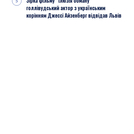
Зірка фільму “Ілюзія обману”
голлівудський актор з українським
корінням Джессі Айзенберг відвідав Львів