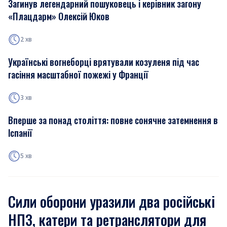
Загинув легендарний пошуковець і керівник загону
«Плацдарм» Олексій Юков
2 хв
Українські вогнеборці врятували козуленя під час
гасіння масштабної пожежі у Франції
3 хв
Вперше за понад століття: повне сонячне затемнення в
Іспанії
5 хв
Сили оборони уразили два російські
НПЗ, катери та ретранслятори для