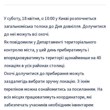
У суботу, 18 квітня, о 10:00 у Києві розпочнеться
загальноміська толока до Дня довкілля. Долучитися
до неї можуть всі охочі.
Як
повідомили
у Департаменті територіального
контролю міста, у цей день прибиратимуть і
впорядковуватимуть території щонайменше на 40
локаціях в усіх районах столиці.
Охочі долучитися до прибирання можуть
заздалегідь вибрати зручну локацію. З їхнім
переліком можна ознайомитись за
посиланням
. На
всіх місцях працюватимуть координатори, які
забезпечать учасників необхідним інвентарем: