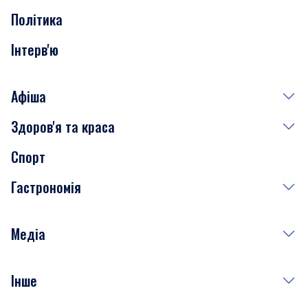
Політика
Інтерв'ю
Афіша
Здоров'я та краса
Сьогодні
Спорт
Завтра
Медицина
Гастрономія
Субота
Краса
Неділя
Здоров'я
Рецепти
Медіа
Куди сходити у столиці
Фото
Інше
Відео