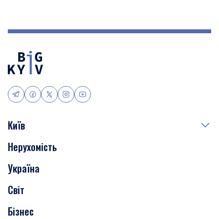
Київ
Нерухомість
Події
Україна
Скандали
Світ
Нерухомість
Бізнес
Транспорт