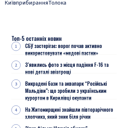
Київ
прибирання
Толока
Топ-5 останніх новин
СБУ застерігає: ворог почав активно
використовувати «медові пастки»
З’явились фото з місця падіння F-16 та
нові деталі авіатрощі
Викрадені бази та аквапарк “Російські
Мальдіви”: що зробили з українським
курортом в Кирилівці окупанти
На Житомирщині знайшли півторарічного
хлопчика, який зник біля річки