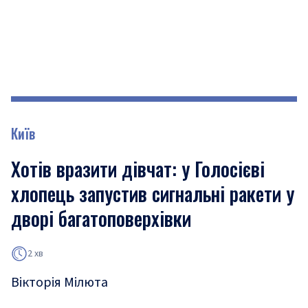
Київ
Хотів вразити дівчат: у Голосієві
хлопець запустив сигнальні ракети у
дворі багатоповерхівки
2 хв
Вікторія Мілюта