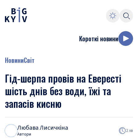
Короткі новини
Новини
Світ
Гід-шерпа провів на Евересті
шість днів без води, їжі та
запасів кисню
Любава Лисичкіна
Л
Л
2 хв
Автори