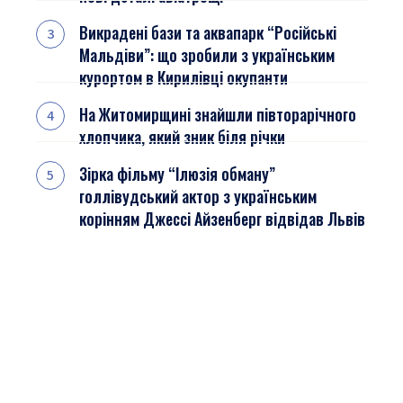
Викрадені бази та аквапарк “Російські
Мальдіви”: що зробили з українським
курортом в Кирилівці окупанти
На Житомирщині знайшли півторарічного
хлопчика, який зник біля річки
Зірка фільму “Ілюзія обману”
голлівудський актор з українським
корінням Джессі Айзенберг відвідав Львів