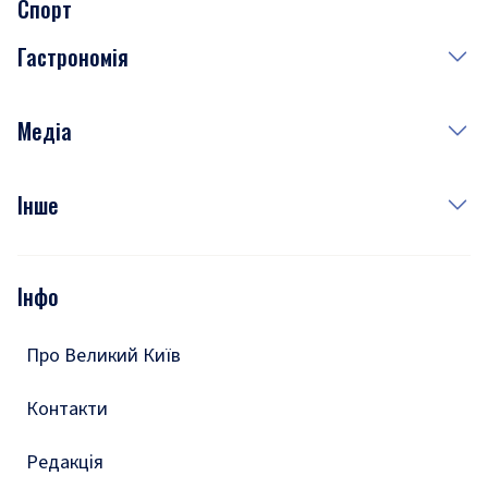
Спорт
Завтра
Медицина
Гастрономія
Субота
Краса
Неділя
Здоров'я
Рецепти
Медіа
Куди сходити у столиці
Фото
Інше
Відео
Опитування
Подкасти
Інфо
Тести
Про Великий Київ
Контакти
Редакція