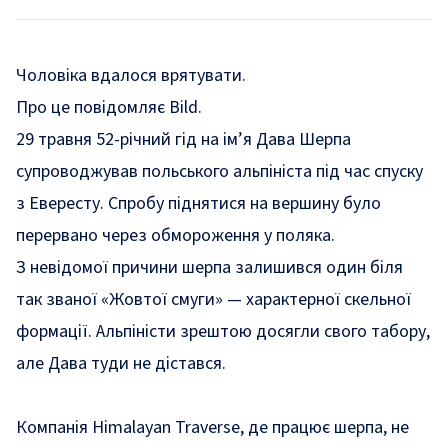
Чоловіка вдалося врятувати.
Про це повідомляє Bild.
29 травня 52-річний гід на ім’я Дава Шерпа
супроводжував польського альпініста під час спуску
з Евересту. Спробу піднятися на вершину було
перервано через обмороження у поляка.
З невідомої причини шерпа залишився один біля
так званої «Жовтої смуги» — характерної скельної
формації. Альпіністи зрештою досягли свого табору,
але Дава туди не дістався.
Компанія Himalayan Traverse, де працює шерпа, не