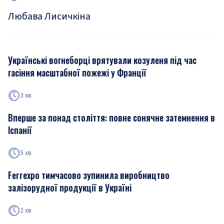
Любава Лисичкіна
Українські вогнеборці врятували козуленя під час
гасіння масштабної пожежі у Франції
3 хв
Вперше за понад століття: повне сонячне затемнення в
Іспанії
5 хв
Ferrexpo тимчасово зупинила виробництво
залізорудної продукції в Україні
2 хв