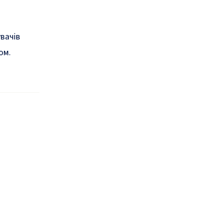
вачів
ом.