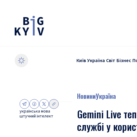
Київ
Україна
Світ
Бізнес
П
Новини
Україна
Gemini Live те
українська мова
штучний інтелект
службі у корис