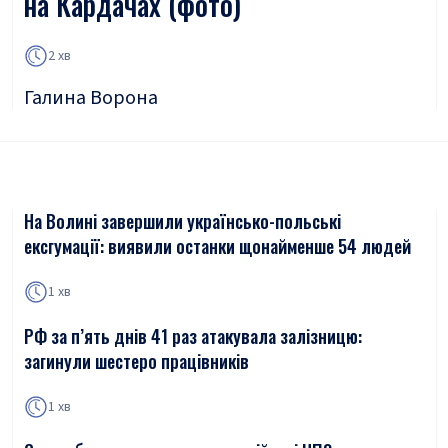
на Кардачах (фото)
2 хв
Галина Ворона
На Волині завершили українсько-польські
ексгумації: виявили останки щонайменше 54 людей
1 хв
РФ за п’ять днів 41 раз атакувала залізницю:
загинули шестеро працівників
1 хв