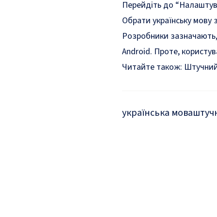
Перейдіть до “Налаштува
Обрати українську мову з
Розробники зазначають,
Android. Проте, користу
Читайте також:
Штучний 
українська мова
штучн