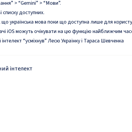
ння” > “Gemini” > “Мови”.
і списку доступних.
 що українська мова поки що доступна лише для користу
вачі iOS можуть очікувати на цю функцію найближчим час
інтелект “усміхнув” Лесю Українку і Тараса Шевченка
ий інтелект