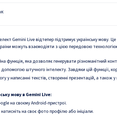
ак
лект Gemini Live відтепер підтримує українську мову. Це
 України можуть взаємодіяти з цією передовою технологіє
ійна функція, яка дозволяє генерувати різноманітний конт
а допомогою штучного інтелекту. Завдяки цій функції, ко
 у написанні текстів, створенні презентацій, а також у
ьку мову в Gemini Live:
ogle на своєму Android-пристрої.
 натисніть на своє фото профілю або ініціали.