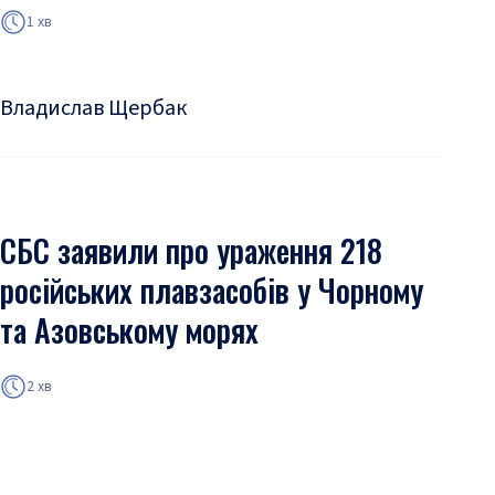
1 хв
Владислав Щербак
СБС заявили про ураження 218
російських плавзасобів у Чорному
та Азовському морях
2 хв