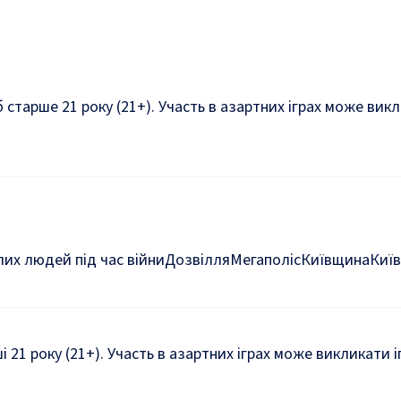
б старше 21 року (21+). Участь в азартних іграх може ви
их людей під час війни
Дозвілля
Мегаполіс
Київщина
Київ
ші 21 року (21+). Участь в азартних іграх може викликати