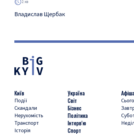
2 хв
Владислав Щербак
Київ
Україна
Афіш
Світ
Події
Сього
Бізнес
Скандали
Завт
Політика
Нерухомість
Субо
Інтерв'ю
Транспорт
Неді
Спорт
Історія