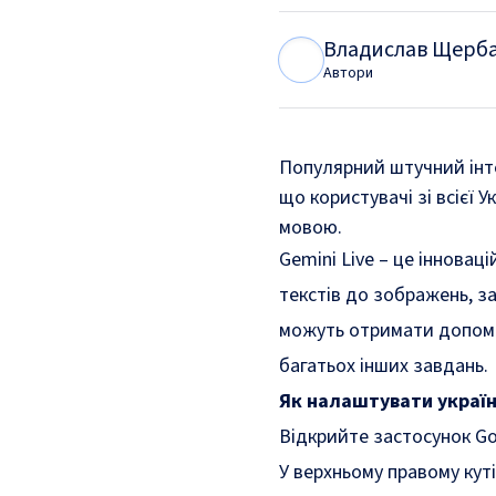
Владислав Щерб
В
Щ
Автори
Популярний штучний інте
що користувачі зі всієї
мовою.
Gemini Live – це інновац
текстів до зображень, з
можуть отримати допомогу
багатьох інших завдань.
Як налаштувати українс
Відкрийте застосунок Go
У верхньому правому куті