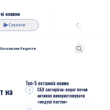
кі новини
Слухати
Ексклюзив
Рецепти
Топ-5 останніх новин
т на
СБУ застерігає: ворог почав
активно використовувати
«медові пастки»