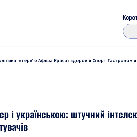
Корот
олітика
Інтерв'ю
Афіша
Краса і здоровʼя
Спорт
Гастрономія
пер і українською: штучний інтелек
тувачів