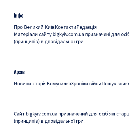
Інфо
Про Великий Київ
Контакти
Редакція
Матеріали сайту bigkyiv.com.ua призначені для осі
(принципів) відповідальної гри.
Архів
Новини
Історія
Комуналка
Хроніки війни
Пошук зникл
Сайт bigkyiv.com.ua призначений для осіб які стар
(принципів) відповідальної гри.