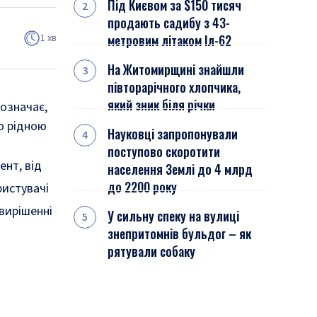
Під Києвом за $150 тисяч
продають садибу з 43-
1 хв
метровим літаком Іл-62
На Житомирщині знайшли
півторарічного хлопчика,
який зник біля річки
 означає,
ю рідною
Науковці запропонували
поступово скоротити
ент, від
населення Землі до 4 млрд
до 2200 року
ристувачі
 вирішенні
У сильну спеку на вулиці
знепритомнів бульдог – як
рятували собаку