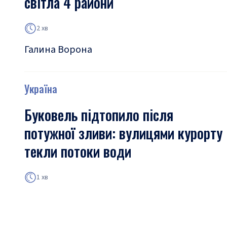
світла 4 райони
2 хв
Галина Ворона
Україна
Буковель підтопило після
потужної зливи: вулицями курорту
текли потоки води
1 хв