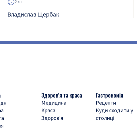
2 хв
Владислав Щербак
а
Здоров'я та краса
Гастрономія
дні
Медицина
Рецепти
ра
Краса
Куди сходити у
та
Здоров'я
столиці
ля