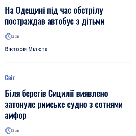
На Одещині під час обстрілу
постраждав автобус з дітьми
2 хв
Вікторія Мілюта
Світ
Біля берегів Сицилії виявлено
затонуле римське судно з сотнями
амфор
2 хв