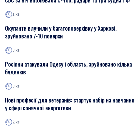
СБС за ніч вполювали С-400, радари та три судна РФ
1 хв
Окупанти влучили у багатоповерхівку у Харкові,
зруйновано 7-10 поверхи
3 хв
Росіяни атакували Одесу і область, зруйновано кілька
будинків
3 хв
Нові професії для ветеранів: стартує набір на навчання
у сфері сонячної енергетики
2 хв