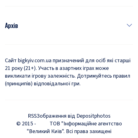
Архів
Новини
Історія
Сайт bigkyiv.com.ua призначений для осіб які старші
21 року (21+). Участь в азартних іграх може
Комуналка
викликати ігрову залежність. Дотримуйтесь правил
Хроніки війни
(принципів) відповідальної гри.
Пошук зниклих людей під час війни
Дозвілля
RSS
Зображення від Depositphotos
Мегаполіс
© 2015 -
ТОВ "Інформаційне агентство
"Великий Київ". Всі права захищені
Київщина