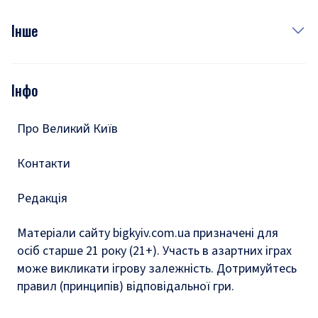
Куди сходити у столиці
Фото
Інше
Відео
Опитування
Подкасти
Інфо
Тести
Про Великий Київ
Контакти
Редакція
Матеріали сайту bigkyiv.com.ua призначені для
осіб старше 21 року (21+). Участь в азартних іграх
може викликати ігрову залежність. Дотримуйтесь
правил (принципів) відповідальної гри.