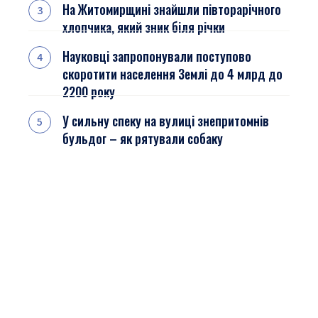
На Житомирщині знайшли півторарічного
хлопчика, який зник біля річки
Науковці запропонували поступово
скоротити населення Землі до 4 млрд до
2200 року
У сильну спеку на вулиці знепритомнів
бульдог – як рятували собаку