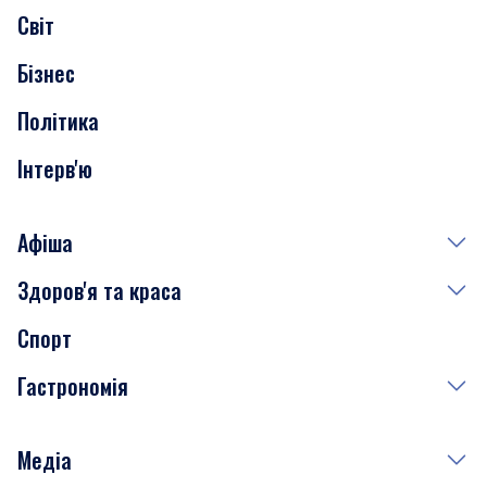
Світ
Нерухомість
Бізнес
Транспорт
Політика
Інтерв'ю
Афіша
Здоров'я та краса
Сьогодні
Спорт
Завтра
Медицина
Гастрономія
Субота
Краса
Неділя
Здоров'я
Рецепти
Медіа