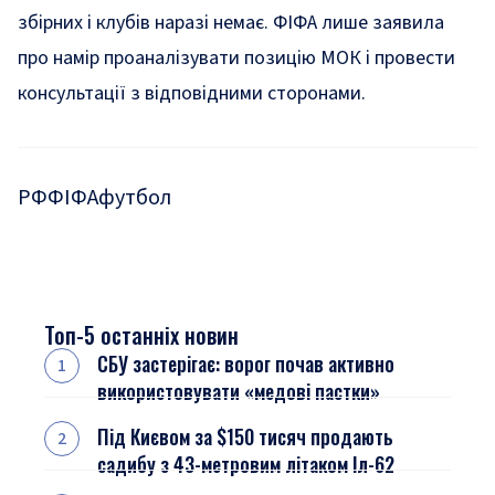
збірних і клубів наразі немає. ФІФА лише заявила
про намір проаналізувати позицію МОК і провести
консультації з відповідними сторонами.
РФ
ФІФА
футбол
Топ-5 останніх новин
СБУ застерігає: ворог почав активно
використовувати «медові пастки»
Під Києвом за $150 тисяч продають
садибу з 43-метровим літаком Іл-62