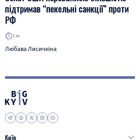
підтримав “пекельні санкції” проти
РФ
2 хв
Любава Лисичкіна
Київ