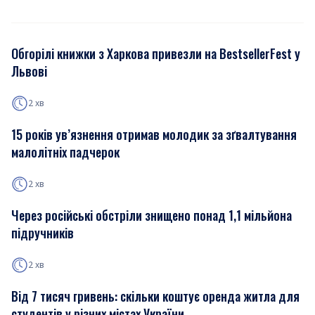
Обгорілі книжки з Харкова привезли на BestsellerFest у
Львові
2 хв
15 років ув’язнення отримав молодик за зґвалтування
малолітніх падчерок
2 хв
Через російські обстріли знищено понад 1,1 мільйона
підручників
2 хв
Від 7 тисяч гривень: скільки коштує оренда житла для
студентів у різних містах України