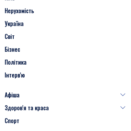
Нерухомість
Події
Україна
Скандали
Світ
Нерухомість
Бізнес
Транспорт
Політика
Інтерв'ю
Афіша
Здоров'я та краса
Сьогодні
Спорт
Завтра
Медицина