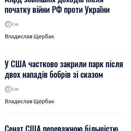
початку війни РФ проти України
2 хв
Владислав Щербак
У США частково закрили парк після
двох нападів бобрів зі сказом
2 хв
Владислав Щербак
Сенат США переважною більшістю