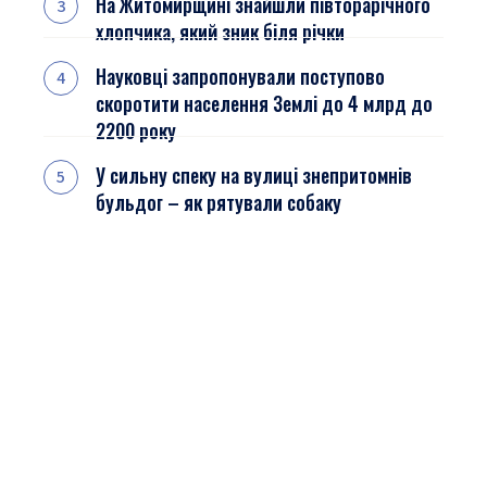
На Житомирщині знайшли півторарічного
хлопчика, який зник біля річки
Науковці запропонували поступово
скоротити населення Землі до 4 млрд до
2200 року
У сильну спеку на вулиці знепритомнів
бульдог – як рятували собаку