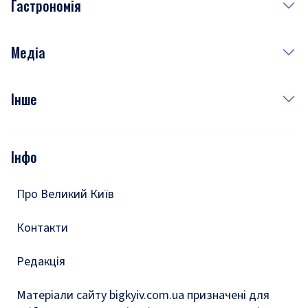
Гастрономія
Субота
Краса
Неділя
Здоров'я
Рецепти
Медіа
Куди сходити у столиці
Фото
Інше
Відео
Опитування
Подкасти
Інфо
Тести
Про Великий Київ
Контакти
Редакція
Матеріали сайту bigkyiv.com.ua призначені для