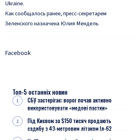
Ukraine.
Как сообщалось ранее, пресс-секретарем
Зеленского
назначена Юлия Мендель
.
Facebook
Топ-5 останніх новин
СБУ застерігає: ворог почав активно
використовувати «медові пастки»
Під Києвом за $150 тисяч продають
садибу з 43-метровим літаком Іл-62