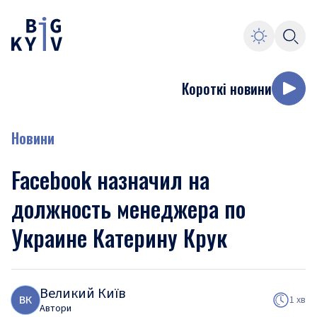
Короткі новини
Новини
Facebook назначил на
должность менеджера по
Украине Катерину Крук
Великий Київ
В
К
1 хв
Автори