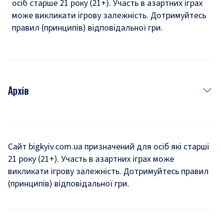
осіб старше 21 року (21+). Участь в азартних іграх
може викликати ігрову залежність. Дотримуйтесь
правил (принципів) відповідальної гри.
Архів
Новини
Історія
Сайт bigkyiv.com.ua призначений для осіб які старші
21 року (21+). Участь в азартних іграх може
Комуналка
викликати ігрову залежність. Дотримуйтесь правил
Хроніки війни
(принципів) відповідальної гри.
Пошук зниклих людей під час війни
Дозвілля