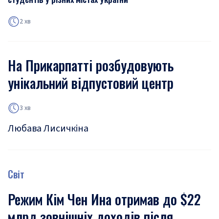
2 хв
На Прикарпатті розбудовують
унікальний відпустовий центр
3 хв
Любава Лисичкіна
Світ
Режим Кім Чен Ина отримав до $22
млрд зовнішніх доходів після