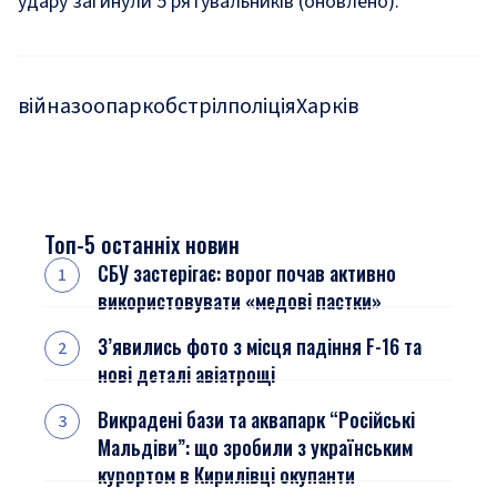
удару загинули 5 рятувальників (оновлено)
.
війна
зоопарк
обстріл
поліція
Харків
Топ-5 останніх новин
СБУ застерігає: ворог почав активно
використовувати «медові пастки»
З’явились фото з місця падіння F-16 та
нові деталі авіатрощі
Викрадені бази та аквапарк “Російські
Мальдіви”: що зробили з українським
курортом в Кирилівці окупанти