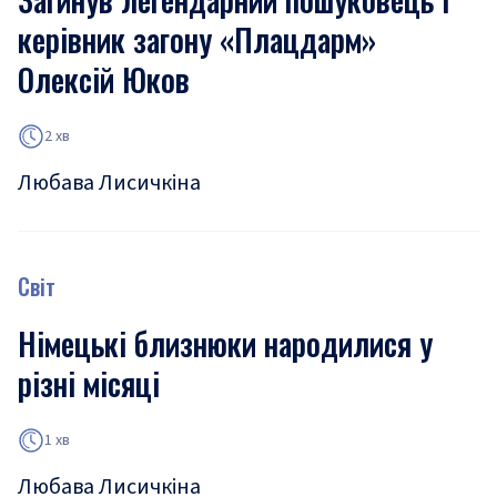
керівник загону «Плацдарм»
Олексій Юков
2 хв
Любава Лисичкіна
Світ
Німецькі близнюки народилися у
різні місяці
1 хв
Любава Лисичкіна