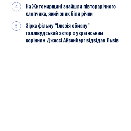
На Житомирщині знайшли півторарічного
хлопчика, який зник біля річки
Зірка фільму “Ілюзія обману”
голлівудський актор з українським
корінням Джессі Айзенберг відвідав Львів