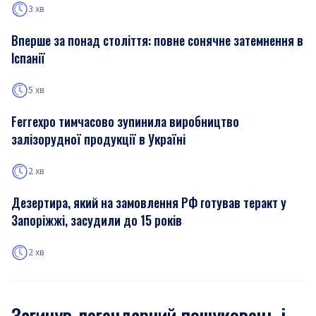
3 хв
Вперше за понад століття: повне сонячне затемнення в
Іспанії
5 хв
Ferrexpo тимчасово зупинила виробництво
залізорудної продукції в Україні
2 хв
Дезертира, який на замовлення РФ готував теракт у
Запоріжжі, засудили до 15 років
2 хв
Загинув легендарний пошуковець і