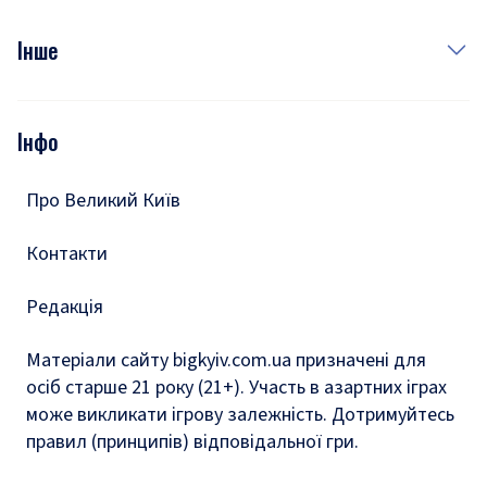
Куди сходити у столиці
Фото
Інше
Відео
Опитування
Подкасти
Інфо
Тести
Про Великий Київ
Контакти
Редакція
Матеріали сайту bigkyiv.com.ua призначені для
осіб старше 21 року (21+). Участь в азартних іграх
може викликати ігрову залежність. Дотримуйтесь
правил (принципів) відповідальної гри.