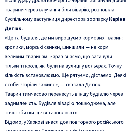
після удару дрона ввечері 15 червня. Загинули дрібні
тварини через влучання біля віварію,
розповіла
Суспільному заступниця директора зоопарку
Каріна
Детюк.
«Це та будівля, де ми вирощуємо кормових тварин:
кролики, морські свинки, шиншили — на корм
великим тваринам. Зараз знаємо, що загинули
тільки ті кролі, які були на вулиці у вольєрах. Точну
кількість встановлюємо. Ще рятуємо, дістаємо. Деякі
особи згоріли заживо»,
— сказала Детюк.
Тварин тимчасово перенесуть в іншу будівлю через
задимленість. Будівля віварію пошкоджена, але
точні збитки ще встановлюють
Відомо,
у Харкові внаслідок повторного російського