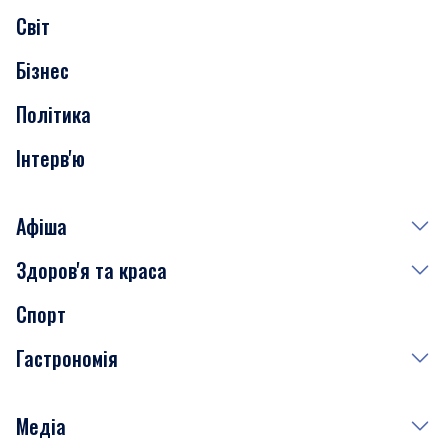
Світ
Нерухомість
Бізнес
Транспорт
Політика
Інтерв'ю
Афіша
Здоров'я та краса
Сьогодні
Спорт
Завтра
Медицина
Гастрономія
Субота
Краса
Неділя
Здоров'я
Рецепти
Медіа