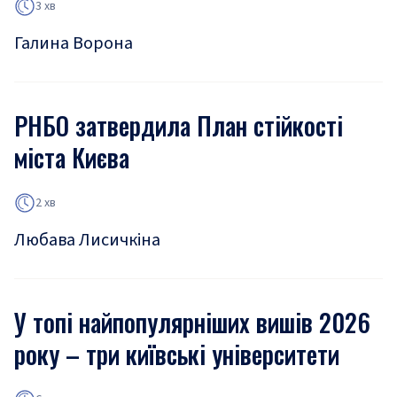
3 хв
Галина Ворона
РНБО затвердила План стійкості
міста Києва
2 хв
Любава Лисичкіна
У топі найпопулярніших вишів 2026
року – три київські університети