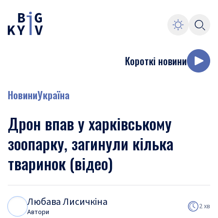
Короткі новини
Новини
Україна
Дрон впав у харківському
зоопарку, загинули кілька
тваринок (відео)
Любава Лисичкіна
Л
Л
2 хв
Автори