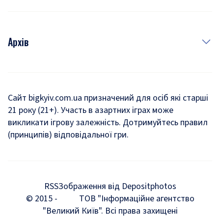
Архів
Новини
Історія
Сайт bigkyiv.com.ua призначений для осіб які старші
21 року (21+). Участь в азартних іграх може
Комуналка
викликати ігрову залежність. Дотримуйтесь правил
Хроніки війни
(принципів) відповідальної гри.
Пошук зниклих людей під час війни
Дозвілля
RSS
Зображення від Depositphotos
Мегаполіс
© 2015 -
ТОВ "Інформаційне агентство
"Великий Київ". Всі права захищені
Київщина