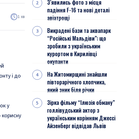
З’явились фото з місця
падіння F-16 та нові деталі
1 хв
авіатрощі
Викрадені бази та аквапарк
“Російські Мальдіви”: що
зробили з українським
курортом в Кирилівці
окупанти
ей
На Житомирщині знайшли
онту і до
півторарічного хлопчика,
який зник біля річки
Зірка фільму “Ілюзія обману”
ок у
голлівудський актор з
о корисну
українським корінням Джессі
Айзенберг відвідав Львів