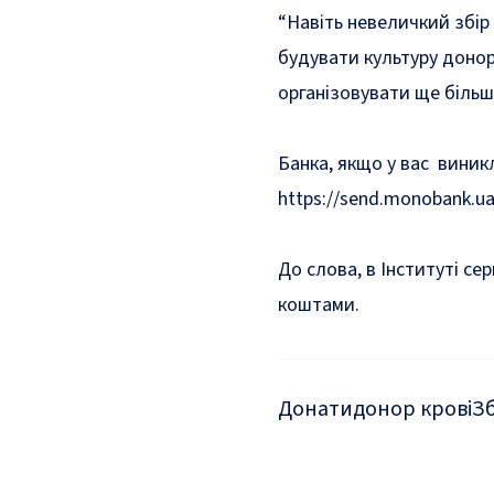
“Навіть невеличкий збір
будувати культуру донор
організовувати ще більше
Банка, якщо у вас виник
https://send.monobank.ua
До слова,
в Інституті се
коштами.
Донати
донор крові
Зб