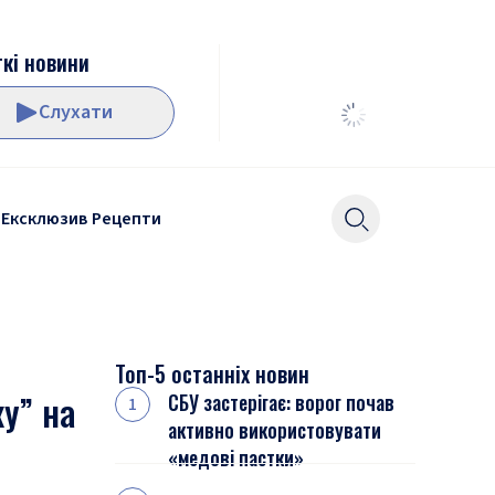
кі новини
Слухати
Ексклюзив
Рецепти
Топ-5 останніх новин
у” на
СБУ застерігає: ворог почав
активно використовувати
«медові пастки»