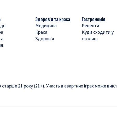
а
Здоров'я та краса
Гастрономія
дні
Медицина
Рецепти
ра
Краса
Куди сходити у
та
Здоров'я
столиці
ля
б старше 21 року (21+). Участь в азартних іграх може ви