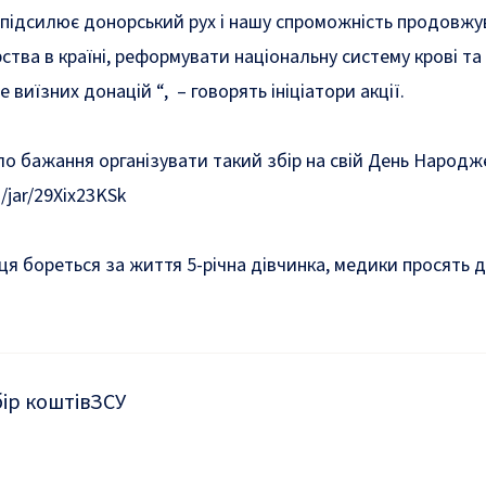
 підсилює донорський рух і нашу спроможність продовж
ства в країні, реформувати національну систему крові та
 виїзних донацій “, – говорять ініціатори акції.
ло бажання організувати такий збір на свій День Народж
/jar/29Xix23KSk
рця бореться за життя 5-річна дівчинка, медики просять
ір коштів
ЗСУ