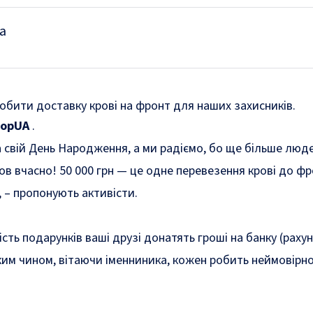
а
бити доставку крові на фронт для наших захисників.
орUA
.
а свій День Народження, а ми радіємо, бо ще більше люд
в вчасно! 50 000 грн — це одне перевезення крові до фр
, – пропонують активісти.
сть подарунків ваші друзі донатять гроші на банку (рахун
Таким чином, вітаючи іменниника, кожен робить неймовірн