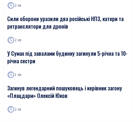
2 хв
Сили оборони уразили два російські НПЗ, катери та
ретранслятори для дронів
2 хв
У Сумах під завалами будинку загинули 5-річна та 10-
річна сестри
1 хв
Загинув легендарний пошуковець і керівник загону
«Плацдарм» Олексій Юков
2 хв