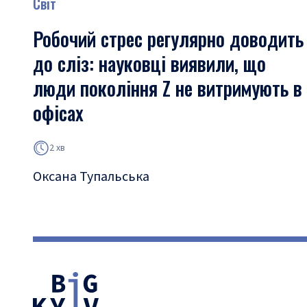
Світ
Робочий стрес регулярно доводить
до сліз: науковці виявили, що
люди покоління Z не витримують в
офісах
2 хв
Оксана Тупальська