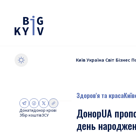
Київ
Україна
Світ
Бізнес
П
Здоров'я та краса
Київ
ДонорUA пропо
Донати
донор крові
Збір коштів
ЗСУ
день народже