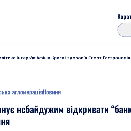
Корот
олітика
Інтерв'ю
Афіша
Краса і здоровʼя
Спорт
Гастрономія
ська агломерація
Новини
нує небайдужим відкривати “банк
ння