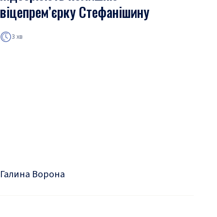
віцепрем’єрку Стефанішину
3 хв
Галина Ворона