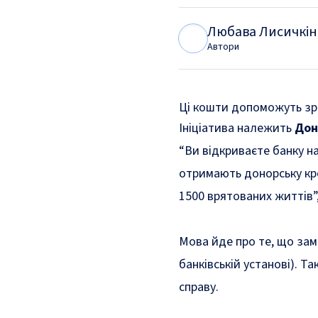
Любава Лисичкін
Л
Л
Автори
Ці кошти допоможуть зро
Ініціатива належить
Дон
“Ви відкриваєте банку н
отримають донорську кро
1500 врятованих життів”
Мова йде про те, що замі
банківській установі). 
справу.