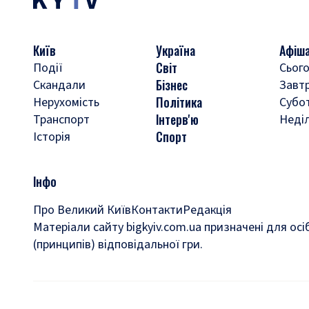
Київ
Україна
Афіш
Світ
Події
Сього
Бізнес
Скандали
Завт
Політика
Нерухомість
Субо
Інтерв'ю
Транспорт
Неді
Спорт
Історія
Інфо
Про Великий Київ
Контакти
Редакція
Матеріали сайту bigkyiv.com.ua призначені для осі
(принципів) відповідальної гри.