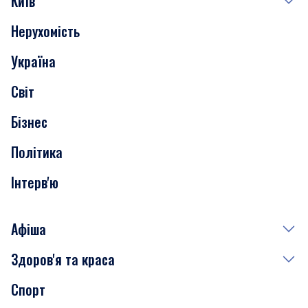
Київ
Нерухомість
Події
Україна
Скандали
Світ
Нерухомість
Бізнес
Транспорт
Політика
Інтерв'ю
Афіша
Здоров'я та краса
Сьогодні
Спорт
Завтра
Медицина