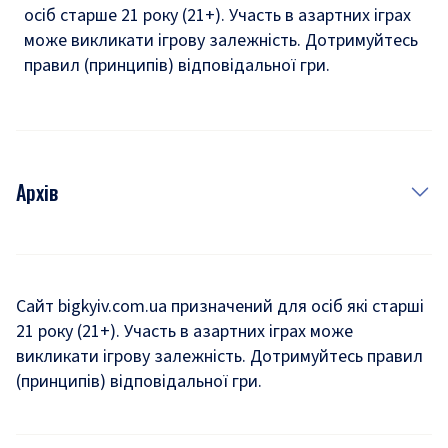
осіб старше 21 року (21+). Участь в азартних іграх
може викликати ігрову залежність. Дотримуйтесь
правил (принципів) відповідальної гри.
Архів
Новини
Історія
Сайт bigkyiv.com.ua призначений для осіб які старші
21 року (21+). Участь в азартних іграх може
Комуналка
викликати ігрову залежність. Дотримуйтесь правил
Хроніки війни
(принципів) відповідальної гри.
Пошук зниклих людей під час війни