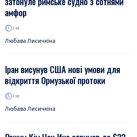
затонуле римське судно з сотнями
амфор
2 хв
Любава Лисичкіна
Іран висунув США нові умови для
відкриття Ормузької протоки
2 хв
Любава Лисичкіна