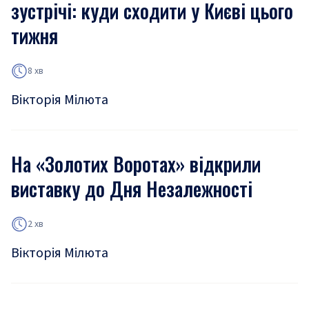
зустрічі: куди сходити у Києві цього
тижня
8 хв
Вікторія Мілюта
На «Золотих Воротах» відкрили
виставку до Дня Незалежності
2 хв
Вікторія Мілюта