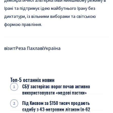
демократичної альтернативи нинішньому режиму в
Ірані та підтримує ідею майбутнього Ірану без
диктатури, із вільними виборами та світською
формою правління.
візит
Реза Пахлаві
Україна
Топ-5 останніх новин
СБУ застерігає: ворог почав активно
використовувати «медові пастки»
Під Києвом за $150 тисяч продають
садибу з 43-метровим літаком Іл-62