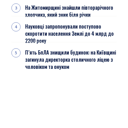
На Житомирщині знайшли півторарічного
хлопчика, який зник біля річки
Науковці запропонували поступово
скоротити населення Землі до 4 млрд до
2200 року
П’ять БпЛА знищили будинок: на Київщині
загинула директорка столичного ліцею з
чоловіком та онуком