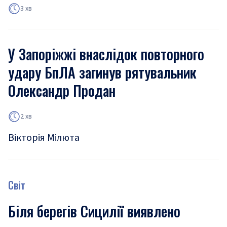
3 хв
У Запоріжжі внаслідок повторного
удару БпЛА загинув рятувальник
Олександр Продан
2 хв
Вікторія Мілюта
Світ
Біля берегів Сицилії виявлено