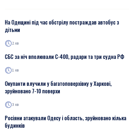
На Одещині під час обстрілу постраждав автобус з
дітьми
2 хв
СБС за ніч вполювали С-400, радари та три судна РФ
1 хв
Окупанти влучили у багатоповерхівку у Харкові,
зруйновано 7-10 поверхи
3 хв
Росіяни атакували Одесу і область, зруйновано кілька
будинків