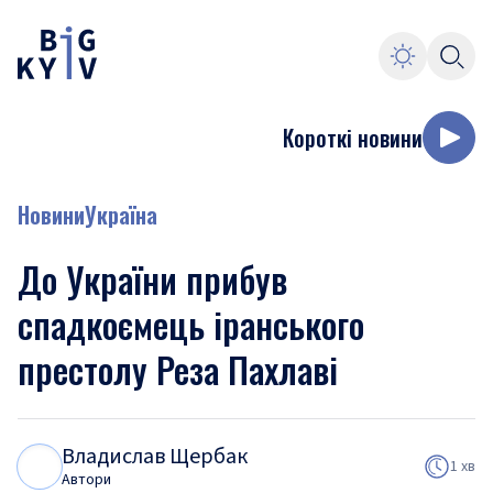
Короткі новини
Новини
Україна
До України прибув
спадкоємець іранського
престолу Реза Пахлаві
Владислав Щербак
В
Щ
1 хв
Автори