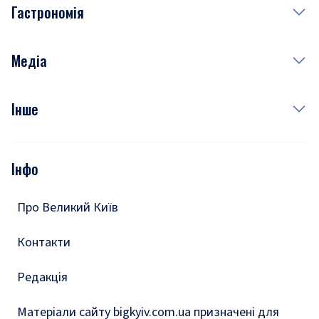
Гастрономія
Субота
Краса
Неділя
Здоров'я
Рецепти
Медіа
Куди сходити у столиці
Фото
Інше
Відео
Опитування
Подкасти
Інфо
Тести
Про Великий Київ
Контакти
Редакція
Матеріали сайту bigkyiv.com.ua призначені для