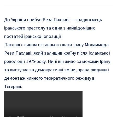
До України прибув Реза Пахлаві — спадкоємець
іранського престолу та одна з найвідоміших
постатей іранської опозиції.
Пахлаві є сином останнього шаха Ірану Мохаммеда
Рези Пахлаві, який залишив країну після Ісламської
революції 1979 року. Нині він живе за межами Ірану
та виступає за демократичні зміни, права людини і
демонтаж чинного теократичного режиму в
Тегерані.