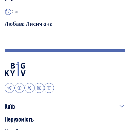
2 хв
Любава Лисичкіна
Київ
Нерухомість
Події