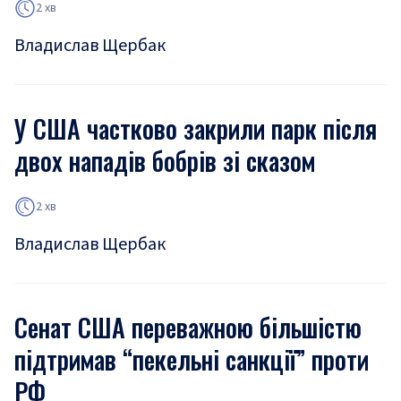
2 хв
Владислав Щербак
У США частково закрили парк після
двох нападів бобрів зі сказом
2 хв
Владислав Щербак
Сенат США переважною більшістю
підтримав “пекельні санкції” проти
РФ