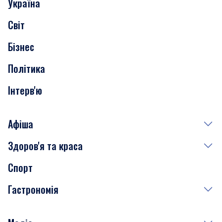
Україна
Скандали
Світ
Нерухомість
Бізнес
Транспорт
Політика
Інтерв'ю
Афіша
Здоров'я та краса
Сьогодні
Спорт
Завтра
Медицина
Гастрономія
Субота
Краса
Неділя
Здоров'я
Рецепти