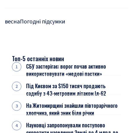
весна
Погодні підсумки
Топ-5 останніх новин
СБУ застерігає: ворог почав активно
використовувати «медові пастки»
Під Києвом за $150 тисяч продають
садибу з 43-метровим літаком Іл-62
На Житомирщині знайшли півторарічного
хлопчика, який зник біля річки
Науковці запропонували поступово
скоротити населення Землі до 4 млрд до