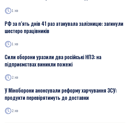
1 хв
РФ за п’ять днів 41 раз атакувала залізницю: загинули
шестеро працівників
1 хв
Сили оборони уразили два російські НПЗ: на
підприємствах виникли пожежі
2 хв
У Міноборони анонсували реформу харчування ЗСУ:
продукти перевірятимуть до доставки
2 хв