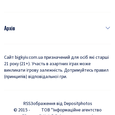
Архів
Новини
Історія
Сайт bigkyiv.com.ua призначений для осіб які старші
21 року (21+). Участь в азартних іграх може
Комуналка
викликати ігрову залежність. Дотримуйтесь правил
Хроніки війни
(принципів) відповідальної гри.
Пошук зниклих людей під час війни
Дозвілля
RSS
Зображення від Depositphotos
Мегаполіс
© 2015 -
ТОВ "Інформаційне агентство