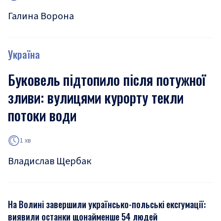
Галина Ворона
Україна
Буковель підтопило після потужної
зливи: вулицями курорту текли
потоки води
1 хв
Владислав Щербак
На Волині завершили українсько-польські ексгумації:
виявили останки щонайменше 54 людей