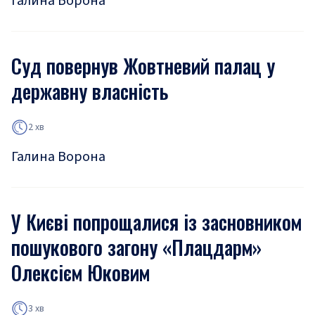
Галина Ворона
Суд повернув Жовтневий палац у
державну власність
2 хв
Галина Ворона
У Києві попрощалися із засновником
пошукового загону «Плацдарм»
Олексієм Юковим
3 хв