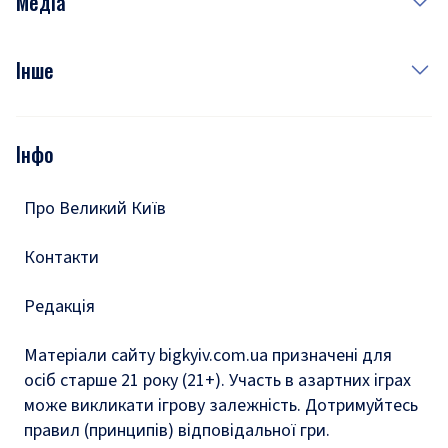
Медіа
Куди сходити у столиці
Фото
Інше
Відео
Опитування
Подкасти
Інфо
Тести
Про Великий Київ
Контакти
Редакція
Матеріали сайту bigkyiv.com.ua призначені для
осіб старше 21 року (21+). Участь в азартних іграх
може викликати ігрову залежність. Дотримуйтесь
правил (принципів) відповідальної гри.