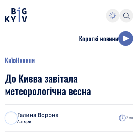
Короткі новини
Київ
Новини
До Києва завітала
метеорологічна весна
Галина Ворона
Г
В
2 хв
Автори