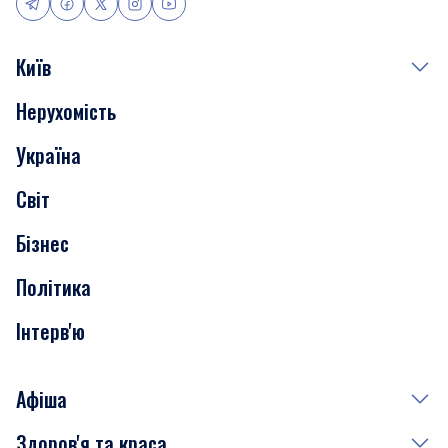
Київ
Нерухомість
Події
Україна
Скандали
Світ
Нерухомість
Бізнес
Транспорт
Політика
Інтерв'ю
Афіша
Здоров'я та краса