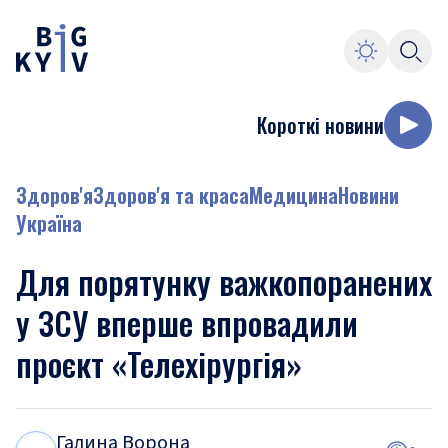
Короткі новини
Здоров'я
Здоров'я та краса
Медицина
Новини
Україна
Для порятунку важкопоранених
у ЗСУ вперше впровадили
проєкт «Телехірургія»
Галина Ворона