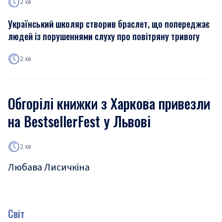
2 хв
Український школяр створив браслет, що попереджає
людей із порушеннями слуху про повітряну тривогу
2 хв
Обгорілі книжки з Харкова привезли
на BestsellerFest у Львові
2 хв
Любава Лисичкіна
Світ