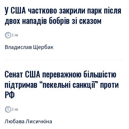
У США частково закрили парк після
двох нападів бобрів зі сказом
2 хв
Владислав Щербак
Сенат США переважною більшістю
підтримав “пекельні санкції” проти
РФ
2 хв
Любава Лисичкіна