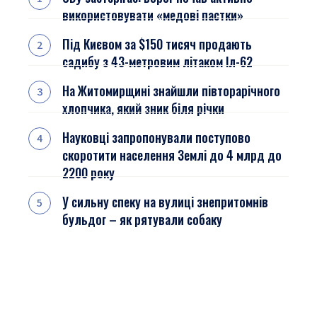
використовувати «медові пастки»
Під Києвом за $150 тисяч продають
садибу з 43-метровим літаком Іл-62
На Житомирщині знайшли півторарічного
хлопчика, який зник біля річки
Науковці запропонували поступово
скоротити населення Землі до 4 млрд до
2200 року
У сильну спеку на вулиці знепритомнів
бульдог – як рятували собаку