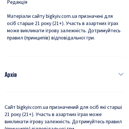
Редакція
Матеріали сайту bigkyiv.com.ua призначені для
осіб старше 21 року (21+). Участь в азартних іграх
може викликати ігрову залежність. Дотримуйтесь
правил (принципів) відповідальної гри.
Архів
Новини
Історія
Сайт bigkyiv.com.ua призначений для осіб які старші
21 року (21+). Участь в азартних іграх може
Комуналка
викликати ігрову залежність. Дотримуйтесь правил
Хроніки війни
(принципів) відповідальної гри.