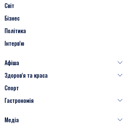
Світ
Нерухомість
Бізнес
Транспорт
Політика
Інтерв'ю
Афіша
Здоров'я та краса
Сьогодні
Спорт
Завтра
Медицина
Гастрономія
Субота
Краса
Неділя
Здоров'я
Рецепти
Медіа