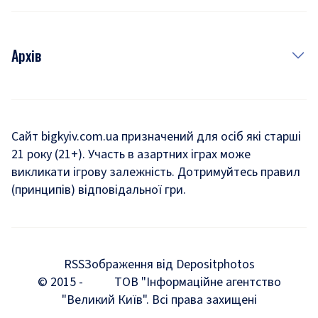
Архів
Новини
Історія
Сайт bigkyiv.com.ua призначений для осіб які старші
21 року (21+). Участь в азартних іграх може
Комуналка
викликати ігрову залежність. Дотримуйтесь правил
Хроніки війни
(принципів) відповідальної гри.
Пошук зниклих людей під час війни
Дозвілля
RSS
Зображення від Depositphotos
Мегаполіс
© 2015 -
ТОВ "Інформаційне агентство
"Великий Київ". Всі права захищені
Київщина