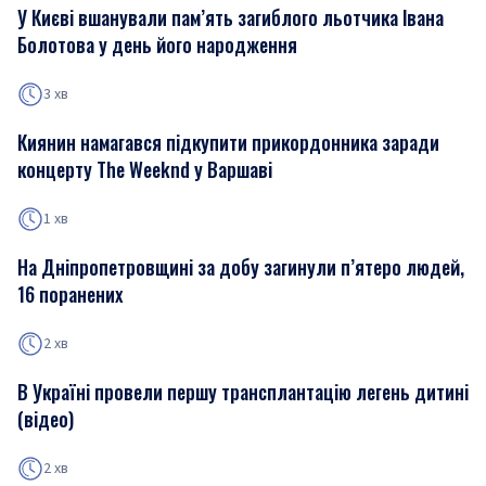
У Києві вшанували пам’ять загиблого льотчика Івана
Болотова у день його народження
3 хв
Киянин намагався підкупити прикордонника заради
концерту The Weeknd у Варшаві
1 хв
На Дніпропетровщині за добу загинули п’ятеро людей,
16 поранених
2 хв
В Україні провели першу трансплантацію легень дитині
(відео)
2 хв