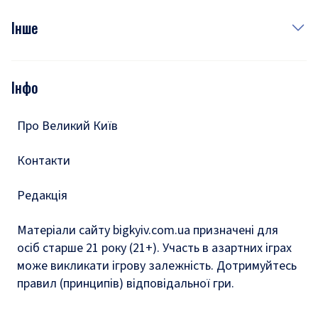
Куди сходити у столиці
Фото
Інше
Відео
Опитування
Подкасти
Інфо
Тести
Про Великий Київ
Контакти
Редакція
Матеріали сайту bigkyiv.com.ua призначені для
осіб старше 21 року (21+). Участь в азартних іграх
може викликати ігрову залежність. Дотримуйтесь
правил (принципів) відповідальної гри.