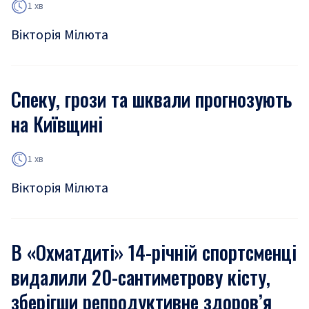
1 хв
Вікторія Мілюта
Спеку, грози та шквали прогнозують
на Київщині
1 хв
Вікторія Мілюта
В «Охматдиті» 14-річній спортсменці
видалили 20-сантиметрову кісту,
зберігши репродуктивне здоров’я