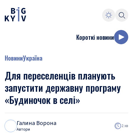
Короткі новини
Новини
Україна
Для переселенців планують
запустити державну програму
«Будиночок в селі»
Галина Ворона
Г
В
2 хв
Автори