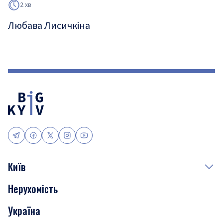
2 хв
Любава Лисичкіна
Київ
Нерухомість
Події
Україна
Скандали