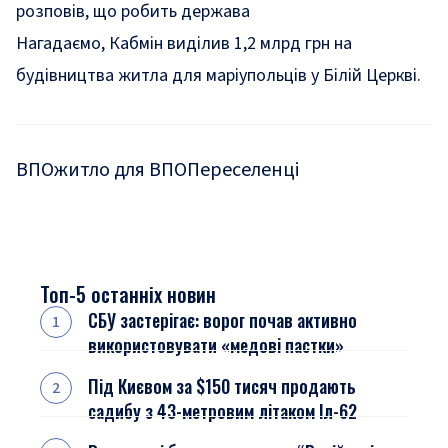
розповів, що робить держава
Нагадаємо,
Кабмін виділив
1,2 млрд грн на
будівництва житла для маріупольців у Білій Церкві.
ВПО
житло для ВПО
Переселенці
Топ-5 останніх новин
СБУ застерігає: ворог почав активно
використовувати «медові пастки»
Під Києвом за $150 тисяч продають
садибу з 43-метровим літаком Іл-62