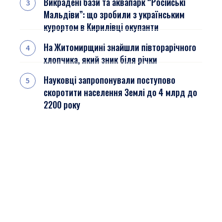
Викрадені бази та аквапарк “Російські
Мальдіви”: що зробили з українським
курортом в Кирилівці окупанти
На Житомирщині знайшли півторарічного
хлопчика, який зник біля річки
Науковці запропонували поступово
скоротити населення Землі до 4 млрд до
2200 року