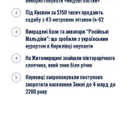
використовувати «медові пастки»
Під Києвом за $150 тисяч продають
садибу з 43-метровим літаком Іл-62
Викрадені бази та аквапарк “Російські
Мальдіви”: що зробили з українським
курортом в Кирилівці окупанти
На Житомирщині знайшли півторарічного
хлопчика, який зник біля річки
Науковці запропонували поступово
скоротити населення Землі до 4 млрд до
2200 року