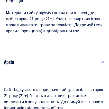
Редакція
Матеріали сайту bigkyiv.com.ua призначені для
осіб старше 21 року (21+). Участь в азартних іграх
може викликати ігрову залежність. Дотримуйтесь
правил (принципів) відповідальної гри.
Архів
Новини
Історія
Сайт bigkyiv.com.ua призначений для осіб які старші
21 року (21+). Участь в азартних іграх може
Комуналка
викликати ігрову залежність. Дотримуйтесь правил
Хроніки війни
(принципів) відповідальної гри.