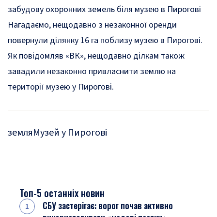
забудову охоронних земель біля музею в Пирогові
Нагадаємо, нещодавно з незаконної оренди
повернули д
ілянку 16 га поблизу музею в Пирогові.
Як повідомляв «ВК», нещодавно ділкам також
завадили
незаконно привласнити землю на
території музею у Пирогові.
земля
Музей у Пирогові
Топ-5 останніх новин
СБУ застерігає: ворог почав активно