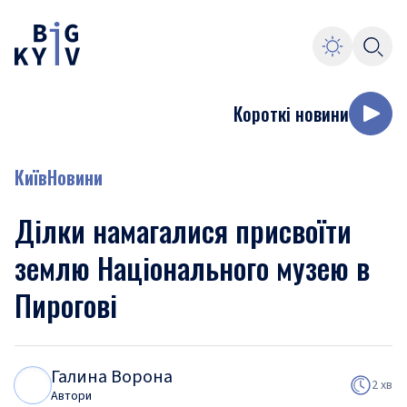
Короткі новини
Київ
Новини
Ділки намагалися присвоїти
землю Національного музею в
Пирогові
Галина Ворона
Г
В
2 хв
Автори