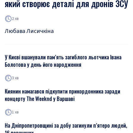
який створює деталі для дронів ЗСУ
2 хв
Любава Лисичкіна
У Києві вшанували пам’ять загиблого льотчика Івана
Болотова у день його народження
3 хв
Киянин намагався підкупити прикордонника заради
концерту The Weeknd у Варшаві
1 хв
На Дніпропетровщині за добу загинули п’ятеро людей,
16 поранених