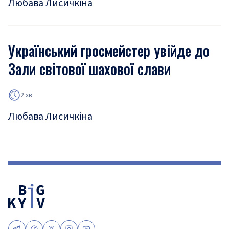
Любава Лисичкіна
Український гросмейстер увійде до
Зали світової шахової слави
2 хв
Любава Лисичкіна