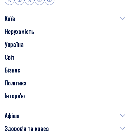
Київ
Нерухомість
Події
Україна
Скандали
Світ
Нерухомість
Бізнес
Транспорт
Політика
Інтерв'ю
Афіша
Здоров'я та краса