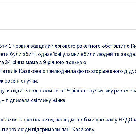
проти 1 червня завдали чергового ракетного обстрілу по 
акети були збиті, однак їхні уламки вбили людей та завда
та 34-річна мама з 9-річною донькою.
Наталія Казакова
оприлюднила фото
згорьованого дідус
ук росіян онучки.
ідусь сидить над тілом своєї 9-річної онучки, яку разом 
, – підписала світлину жінка.
ньте всі з цієї планети, нелюди, щоб ми про вашу НЕДОн
ментарях люди підтримали пані Казакову.