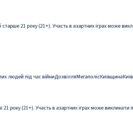
б старше 21 року (21+). Участь в азартних іграх може ви
их людей під час війни
Дозвілля
Мегаполіс
Київщина
Київ
ші 21 року (21+). Участь в азартних іграх може викликати