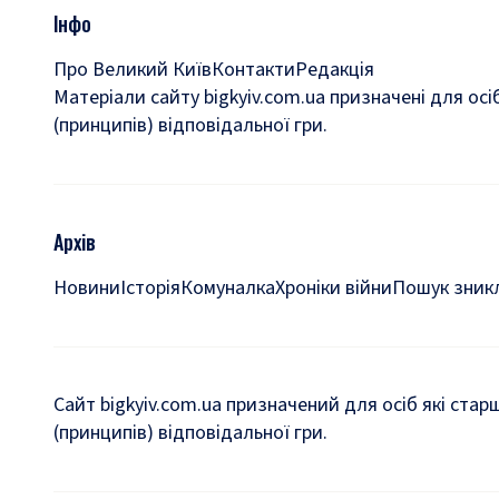
Інфо
Про Великий Київ
Контакти
Редакція
Матеріали сайту bigkyiv.com.ua призначені для осі
(принципів) відповідальної гри.
Архів
Новини
Історія
Комуналка
Хроніки війни
Пошук зникл
Сайт bigkyiv.com.ua призначений для осіб які стар
(принципів) відповідальної гри.