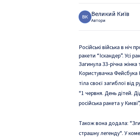
Великий Київ
В
К
Автори
Російські війська в ніч 
ракети “Іскандер”. Усі р
Загинула 33-річна жінка 
Користувачка Фейсбука 
тіла своєї загиблої від р
“1 червня. День дітей. Д
російська ракета у Києві”
Також вона додала: “
Зги
страшну легенду
“. У ко