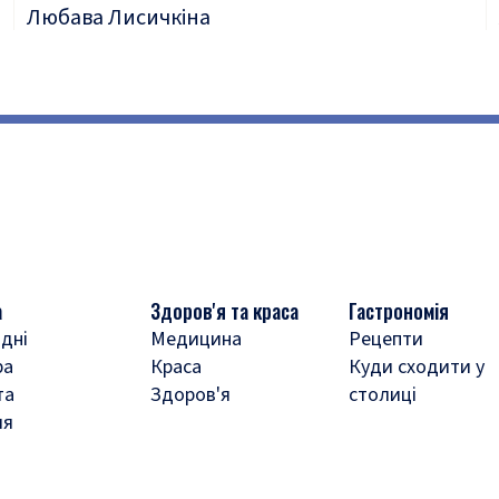
Любава Лисичкіна
а
Здоров'я та краса
Гастрономія
дні
Медицина
Рецепти
ра
Краса
Куди сходити у
та
Здоров'я
столиці
ля