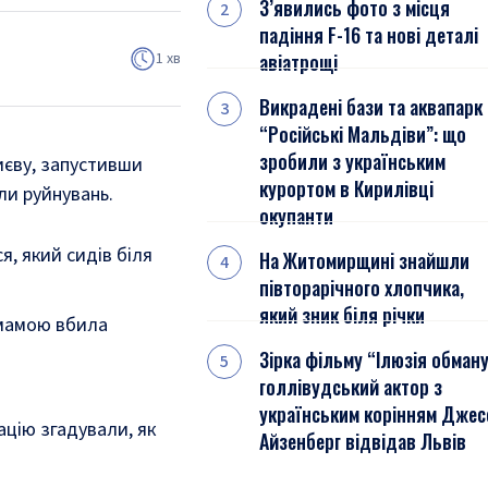
З’явились фото з місця
падіння F-16 та нові деталі
1 хв
авіатрощі
Викрадені бази та аквапарк
“Російські Мальдіви”: що
зробили з українським
Києву, запустивши
курортом в Кирилівці
ли руйнувань.
окупанти
я, який сидів біля
На Житомирщині знайшли
півторарічного хлопчика,
який зник біля річки
з мамою вбила
Зірка фільму “Ілюзія обман
голлівудський актор з
українським корінням Джес
ацію згадували, як
Айзенберг відвідав Львів