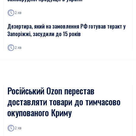
2 хв
Дезертира, який на замовлення РФ готував теракт у
Запоріжжі, засудили до 15 років
2 хв
Російський Ozon перестав
доставляти товари до тимчасово
окупованого Криму
2 хв