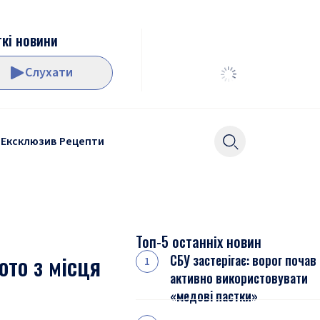
кі новини
Слухати
Ексклюзив
Рецепти
Топ-5 останніх новин
ото з місця
СБУ застерігає: ворог почав
активно використовувати
«медові пастки»