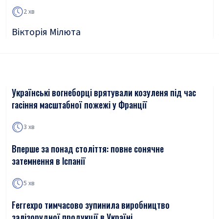
2 хв
Вікторія Мілюта
Українські вогнеборці врятували козуленя під час
гасіння масштабної пожежі у Франції
3 хв
Вперше за понад століття: повне сонячне
затемнення в Іспанії
5 хв
Ferrexpo тимчасово зупинила виробництво
залізорудної продукції в Україні