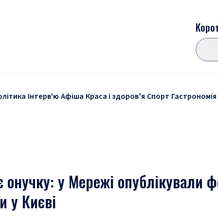
Корот
олітика
Інтерв'ю
Афіша
Краса і здоровʼя
Спорт
Гастрономія
 онучку: у Мережі опублікували ф
и у Києві