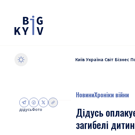
Київ
Україна
Світ
Бізнес
П
Новини
Хроніки війни
Дідусь оплакує
дідусь
Фото
загибелі дитин