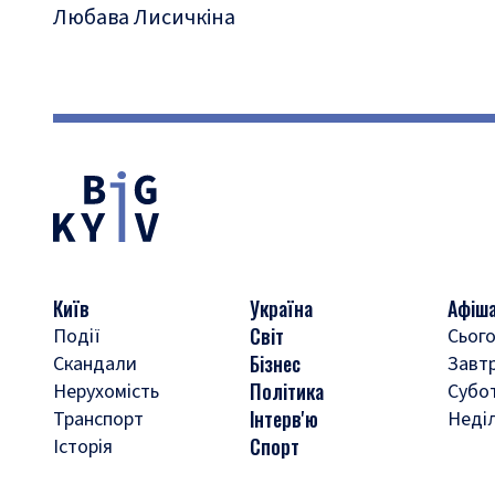
Любава Лисичкіна
Київ
Україна
Афіш
Світ
Події
Сього
Бізнес
Скандали
Завт
Політика
Нерухомість
Субо
Інтерв'ю
Транспорт
Неді
Спорт
Історія