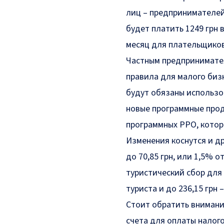
лиц – предпринимателей
будет платить
1249 грн 
месяц для плательщико
Частным предпринимател
правила для малого бизн
будут обязаны использо
новые программные проду
программных РРО, котор
Изменения коснутся и д
до
70,85 грн
, или
1,5%
от
туристический сбор для
туриста и до
236,15
грн –
Стоит обратить внимани
счета для оплаты налог