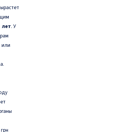
вырастет
ющим
5 лет
. У
ерам
я или
а.
оду
дет
рганы
 грн