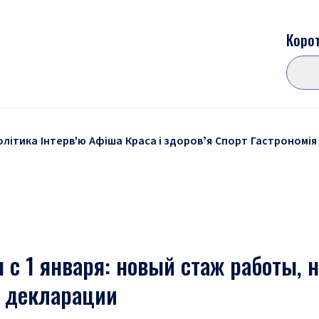
Корот
олітика
Інтерв'ю
Афіша
Краса і здоровʼя
Спорт
Гастрономія
 с 1 января: новый стаж работы, 
к декларации