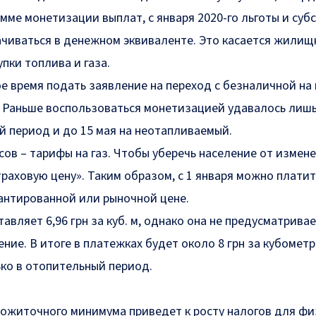
мме монетизации выплат, с января 2020-го льготы и суб
ачиваться в денежном эквиваленте. Это касается жилищ
упки топлива и газа.
ое время подать заявление на переход с безналичной на
 Раньше воспользоваться монетизацией удавалось лишь
й период и до 15 мая на неотапливаемый.
ов – тарифы на газ. Чтобы уберечь население от измене
раховую цену». Таким образом, с 1 января можно платить
рантированной или рыночной цене.
ставляет
6,96 грн за куб. м
, однако она не предусматрива
ение. В итоге в платежках будет около
8 грн за кубометр
ко в отопительный период.
ожиточного минимума приведет к росту налогов для фи