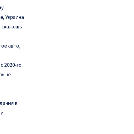
лу
е, Украина
е скажешь
и
ое авто,
с 2020-го.
рь не
и
дания в
ли