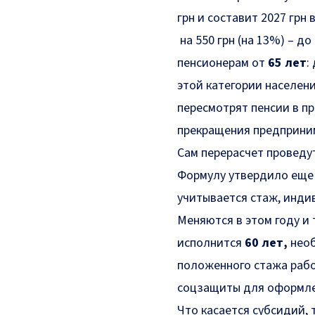
грн
и составит
2027 грн
в
на
550 грн
(на
13%)
– до
пенсионерам от
65 лет
:
этой категории населен
пересмотрят пенсии в п
прекращения предприни
Сам перерасчет проведу
Формулу утвердило еще 
учитывается стаж, инди
Меняются в этом году и 
исполнится
60 лет,
нео
положенного стажа рабо
соцзащиты для оформл
Что касается субсидий,