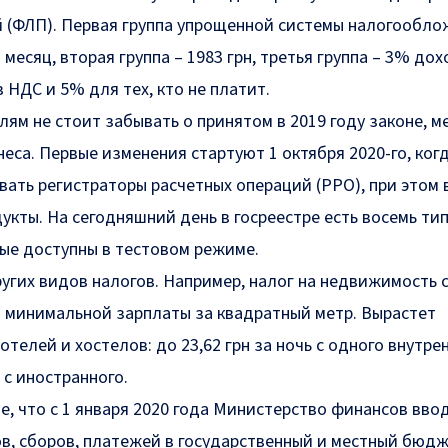
 (ФЛП). Первая группа упрощенной системы налогообло
в месяц
, вторая группа –
1983 грн
, третья группа –
3%
дохо
в НДС и
5%
для тех, кто не платит.
ям не стоит забывать о принятом в 2019 году законе, 
еса. Первые изменения стартуют 1 октября 2020-го, ког
вать регистраторы расчетных операций (РРО), при этом
кты. На сегодняшний день в госреестре есть восемь ти
ые доступны в тестовом режиме.
ругих видов налогов. Например, налог на недвижимость 
 минимальной зарплаты за квадратный метр. Вырастет
 отелей и хостелов: до
23,62 грн
за ночь с одного внутре
 с иностранного.
е, что с 1 января 2020 года Министерство финансов вво
ов, сборов, платежей в государственный и местный бюдж