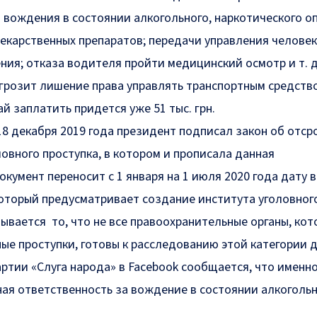
 вождения в состоянии алкогольного, наркотического о
екарственных препаратов; передачи управления человек
ния; отказа водителя пройти медицинский осмотр и т. 
 грозит лишение права управлять транспортным средств
чай заплатить придется уже
51 тыс. грн
.
18 декабря 2019 года президент
подписал закон
об отср
овного проступка, в котором и прописала данная
окумент переносит с 1 января на 1 июля 2020 года дату 
 который предусматривает создание института уголовног
ывается то, что не все правоохранительные органы, ко
е проступки, готовы к расследованию этой категории д
артии «Слуга народа» в
Facebook
сообщается, что именно
ная ответственность за вождение в состоянии алкоголь