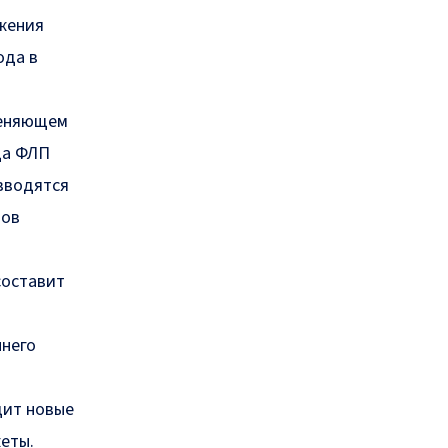
жения
да в
меняющем
да ФЛП
 вводятся
пов
составит
ннего
дит новые
еты.