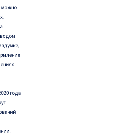
х можно
х.
на
вводом
задумке,
ормление
дениях
2020 года
руг
нований
янии.