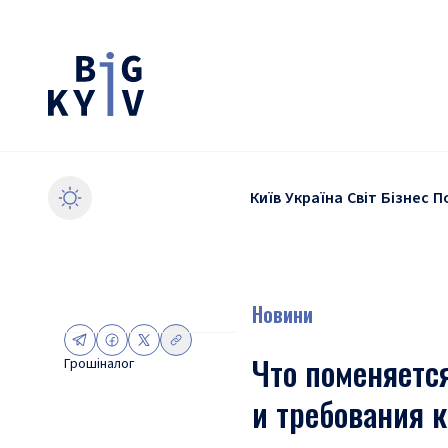
Київ
Україна
Світ
Бізнес
П
Новини
Что поменяется
Гроші
налог
и требования 