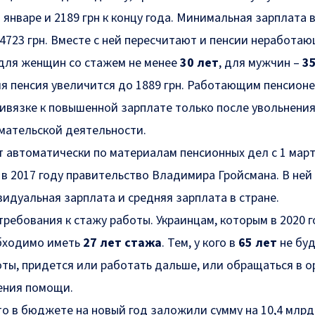
 январе и
2189 грн
к концу года. Минимальная зарплата 
4723
грн
. Вместе с ней пересчитают и пенсии неработа
 для женщин со стажем не менее
30 лет
, для мужчин –
3
ия пенсия увеличится до
1889 грн
. Работающим пенсион
ривязке к повышенной зарплате только после увольнени
мательской деятельности.
т автоматически по материалам пенсионных дел с 1 март
в 2017 году правительство Владимира Гройсмана. В ней
видуальная зарплата и средняя зарплата в стране.
требования к стажу работы. Украинцам, которым в 2020 г
бходимо иметь
27 лет стажа
. Тем, у кого в
65 лет
не бу
ты, придется или работать дальше, или обращаться в о
ения помощи.
 то в бюджете на новый год заложили сумму на
10,4 млрд