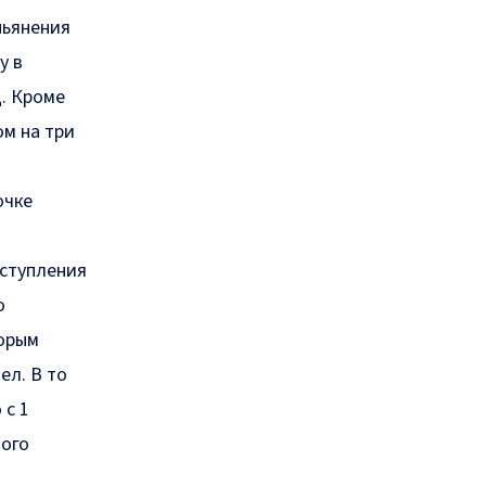
пьянения
у в
д. Кроме
ом на три
очке
вступления
о
торым
ел. В то
 с 1
ного