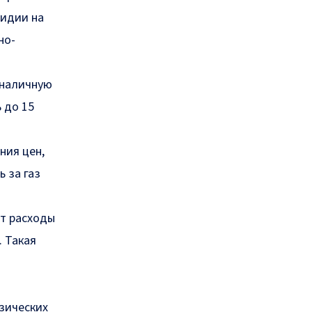
сидии на
но-
 наличную
 до 15
ния цен,
 за газ
ет расходы
. Такая
зических