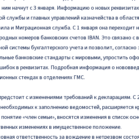
 ним начнут с 3 января. Информацию о новых реквизита
ой службы и главных управлений казначейства в областя
ила и Миграционная служба. С 1 января она переходит 
одных номеров банковских счетов IBAN. Это связано с 
ой системы бухгалтерского учета и позволит, согласно 
ьные банковские стандарты с мировыми, упростить оф
шибок в реквизитах. Подробная информация о нововве
онных стендах в отделениях ГМС.
предстоит с изменениями требований к декларациям. С 
 необходимых к заполнению ведомостей, расширяется к
 понятие «член семьи», вносятся изменения в список ос
твенных изменениях в имущественное положение.
ловная ответственность за вождение в нетрезвом состо