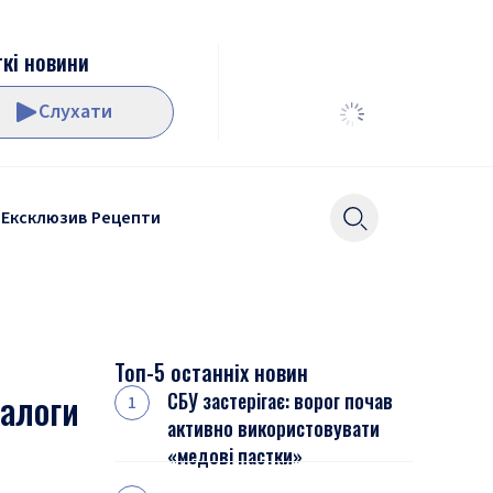
кі новини
Слухати
Ексклюзив
Рецепти
Топ-5 останніх новин
налоги
СБУ застерігає: ворог почав
активно використовувати
«медові пастки»