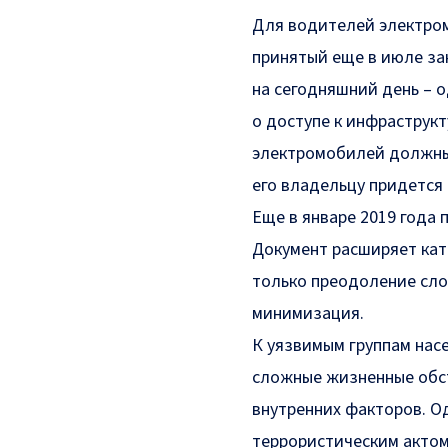
Для водителей электромо
принятый еще в июле зак
на сегодняшний день – 
о доступе к инфраструкт
электромобилей должны 
его владельцу придется
Еще в январе 2019 года 
Документ расширяет кате
только преодоление сло
минимизация.
К уязвимым группам насе
сложные жизненные обст
внутренних факторов. О
террористическим актом