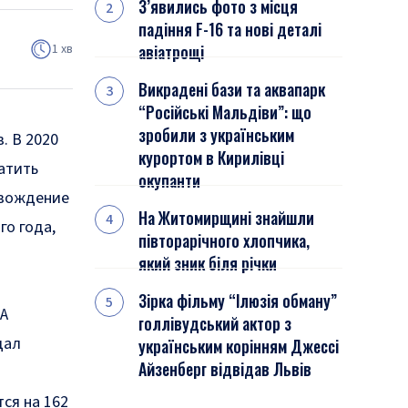
З’явились фото з місця
падіння F-16 та нові деталі
1 хв
авіатрощі
Викрадені бази та аквапарк
“Російські Мальдіви”: що
зробили з українським
. В 2020
курортом в Кирилівці
атить
окупанти
 вождение
На Житомирщині знайшли
го года,
півторарічного хлопчика,
який зник біля річки
Зірка фільму “Ілюзія обману”
 А
голлівудський актор з
щал
українським корінням Джессі
Айзенберг відвідав Львів
тся на
162