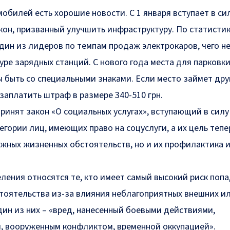
билей есть хорошие новости. С 1 января вступает в си
он, призванный улучшить инфраструктуру. По статистик
один из лидеров по темпам продаж электрокаров, чего н
уре зарядных станций. С нового года места для парковк
быть со специальными знаками. Если место займет друг
 заплатить штраф в размере
340-510 грн
.
принят закон «О социальных услугах», вступающий в силу 
гории лиц, имеющих право на соцуслуги, а их цель тепе
жных жизненных обстоятельств, но и их профилактика 
ления относятся те, кто имеет самый высокий риск попа
оятельства из-за влияния неблагоприятных внешних и
дин из них – «вред, нанесенный боевыми действиями,
, вооруженным конфликтом, временной оккупацией».