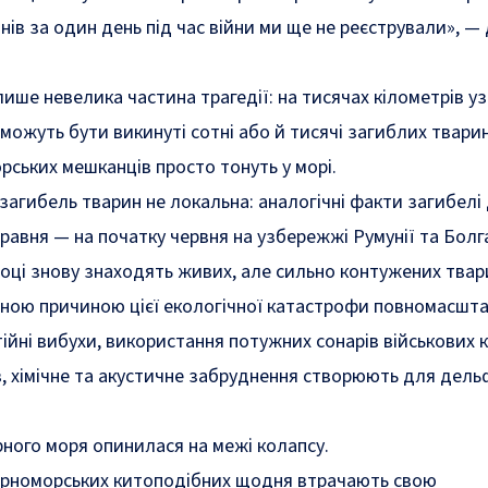
нів за один день під час війни ми ще не реєстрували»
, —
лише невелика частина трагедії: на тисячах кілометрів 
можуть бути викинуті сотні або й тисячі загиблих тварин
рських мешканців просто тонуть у морі.
 загибель тварин не локальна: аналогічні факти загибелі
равня — на початку червня на узбережжі Румунії та Болга
атоці знову знаходять живих, але сильно контужених твар
вною причиною цієї екологічної катастрофи повномасшта
тійні вибухи, використання потужних сонарів військових 
 хімічне та акустичне забруднення створюють для дельф
ного моря опинилася на межі колапсу.
чорноморських китоподібних щодня втрачають свою