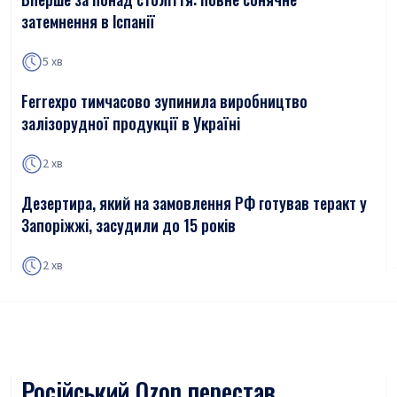
затемнення в Іспанії
5 хв
Ferrexpo тимчасово зупинила виробництво
залізорудної продукції в Україні
2 хв
Дезертира, який на замовлення РФ готував теракт у
Запоріжжі, засудили до 15 років
2 хв
Російський Ozon перестав