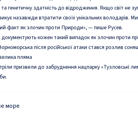
ь та генетичну здатність до відродження. Якщо світ не з
зикує назавжди втратити своїх унікальних володарів. Ми
ий факт як злочин проти Природи»
, — пише Русев.
і документують кожен такий випадок як злочин проти п
Чорноморська після російської атаки стався розлив соня
 велика пляма
тріли
призвели
до забруднення нацпарку «Тузловські ли
би.
е море