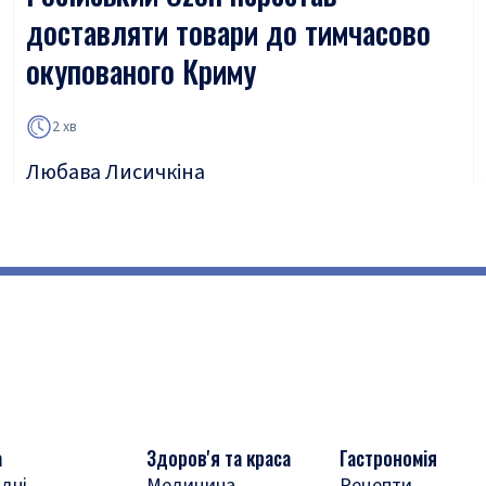
доставляти товари до тимчасово
окупованого Криму
2 хв
Любава Лисичкіна
а
Здоров'я та краса
Гастрономія
дні
Медицина
Рецепти