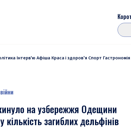
Корот
олітика
Інтерв'ю
Афіша
Краса і здоровʼя
Спорт
Гастрономія
 війни
кинуло на узбережжя Одещини
 кількість загиблих дельфінів