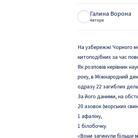
Галина Ворона
Г
В
Автори
На узбережжі Чорного мо
китоподібних за час пов
Як
розповів
керівник нау
року, в Міжнародний ден
одразу 22 загиблих дель
За його даними, на обст
20 азовок (морських свин
1 афаліну,
1 білобочку.
«Вони загинули більше мі