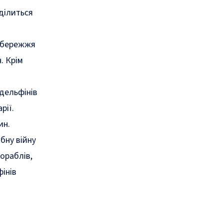
 ділиться
узбережжя
. Крім
 дельфінів
рії.
ин.
бну війну
кораблів,
інів