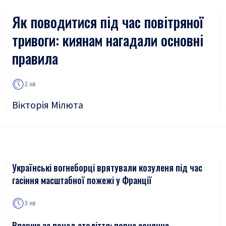
Як поводитися під час повітряної
тривоги: киянам нагадали основні
правила
2 хв
Вікторія Мілюта
Українські вогнеборці врятували козуленя під час
гасіння масштабної пожежі у Франції
3 хв
Вперше за понад століття: повне сонячне