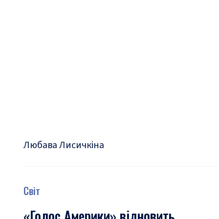
Любава Лисичкіна
Світ
«Голос Америки» відновить