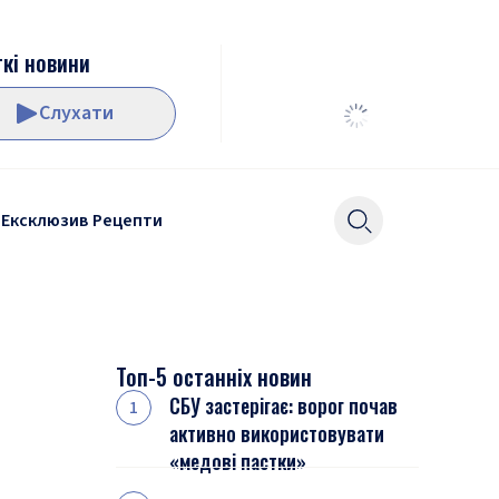
кі новини
Слухати
Ексклюзив
Рецепти
Топ-5 останніх новин
СБУ застерігає: ворог почав
активно використовувати
«медові пастки»