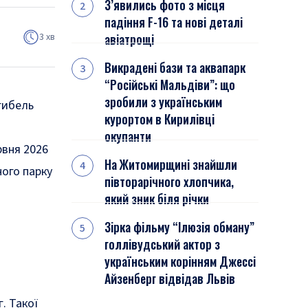
З’явились фото з місця
падіння F-16 та нові деталі
3 хв
авіатрощі
Викрадені бази та аквапарк
“Російські Мальдіви”: що
зробили з українським
гибель
курортом в Кирилівці
окупанти
рвня 2026
На Житомирщині знайшли
ого парку
півторарічного хлопчика,
який зник біля річки
Зірка фільму “Ілюзія обману”
голлівудський актор з
українським корінням Джессі
Айзенберг відвідав Львів
. Такої