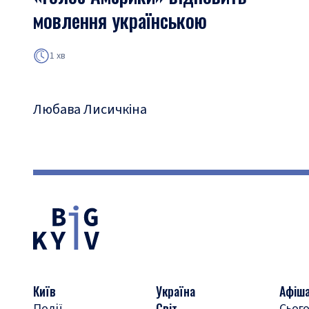
мовлення українською
1 хв
Любава Лисичкіна
Київ
Україна
Афіш
Світ
Події
Сього