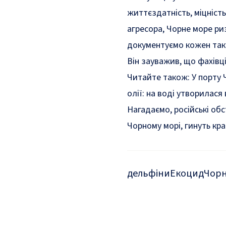
життєздатність, міцніст
агресора, Чорне море ри
документуємо кожен так
Він зауважив, що фахівц
Читайте також:
У порту 
олії: на воді утворилася
Нагадаємо, російські обс
Чорному морі, гинуть кра
дельфіни
Екоцид
Чорн