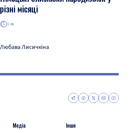
різні місяці
1 хв
Любава Лисичкіна
Медіа
Інше