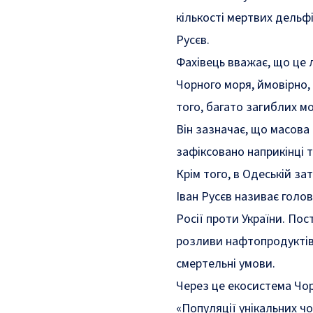
кількості мертвих дельфі
Русєв.
Фахівець вважає, що це 
Чорного моря, ймовірно, 
того, багато загиблих мо
Він зазначає, що масова
зафіксовано наприкінці т
Крім того, в Одеській з
Іван Русєв називає голо
Росії проти України. Пос
розливи нафтопродуктів,
смертельні умови.
Через це екосистема Чор
«
​Популяції унікальних 