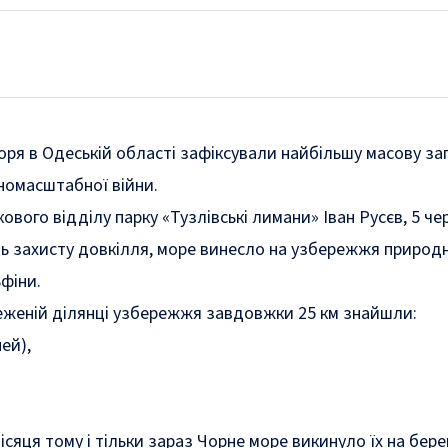
ря в Одеській області зафіксували найбільшу масову за
номасштабної війни.
кового відділу парку «Тузлівські лимани» Іван Русєв, 5 че
ь захисту довкілля, море винесло на узбережжя природн
фіни.
еженій ділянці узбережжя завдовжки 25 км знайшли:
ей),
сяця тому і тільки зараз Чорне море викинуло їх на берег