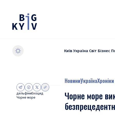
Київ
Україна
Світ
Бізнес
П
Новини
Україна
Хроніки
Чорне море ви
дельфіни
Екоцид
Чорне море
безпрецедентну