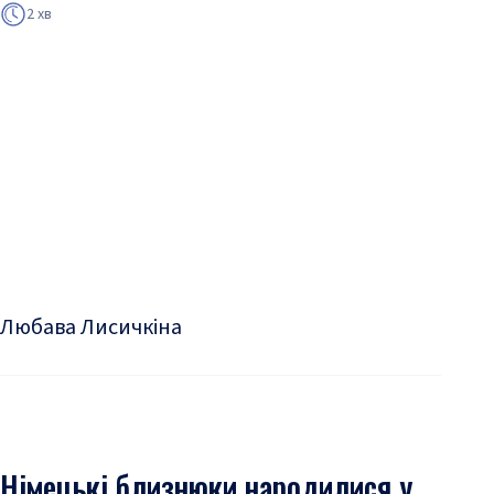
2 хв
Любава Лисичкіна
Німецькі близнюки народилися у