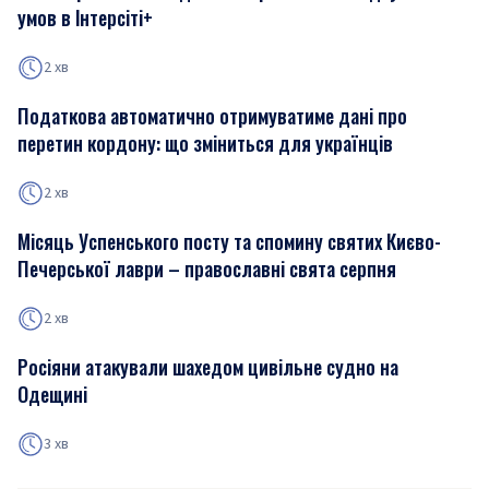
умов в Інтерсіті+
2 хв
Податкова автоматично отримуватиме дані про
перетин кордону: що зміниться для українців
2 хв
Місяць Успенського посту та спомину святих Києво-
Печерської лаври – православні свята серпня
2 хв
Росіяни атакували шахедом цивільне судно на
Одещині
3 хв