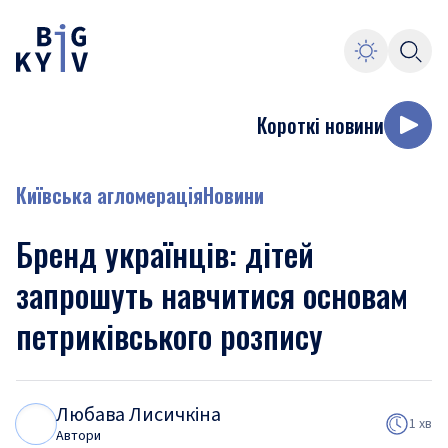
Короткі новини
Київська агломерація
Новини
Бренд українців: дітей
запрошуть навчитися основам
петриківського розпису
Любава Лисичкіна
Л
Л
1 хв
Автори