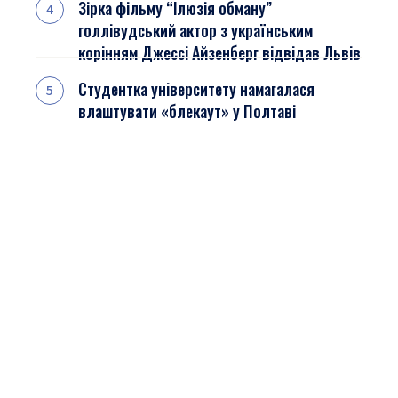
Зірка фільму “Ілюзія обману”
голлівудський актор з українським
корінням Джессі Айзенберг відвідав Львів
Студентка університету намагалася
влаштувати «блекаут» у Полтаві