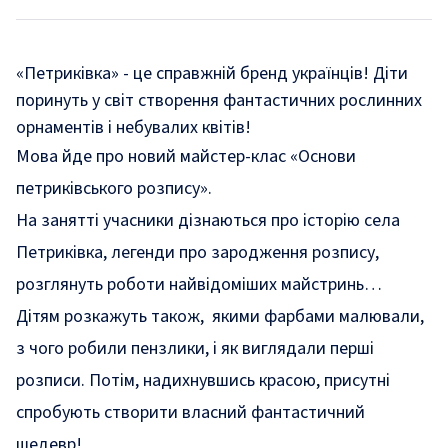
«Петриківка» - це справжній бренд українців! Діти
поринуть у світ створення фантастичних рослинних
орнаментів і небувалих квітів!
Мова
йде
про новий майстер-клас «Основи
петриківського розпису».
На занятті учасники дізнаються про історію села
Петриківка, легенди про зародження розпису,
розглянуть роботи найвідоміших майстринь…
Дітям розкажуть також, якими фарбами малювали,
з чого робили пензлики, і як виглядали перші
розписи. Потім, надихнувшись красою, присутні
спробують створити власний фантастичний
шедевр!