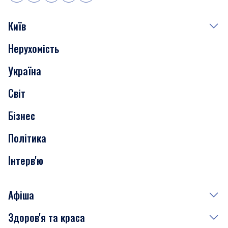
Київ
Нерухомість
Події
Україна
Скандали
Світ
Нерухомість
Бізнес
Транспорт
Політика
Інтерв'ю
Афіша
Здоров'я та краса
Сьогодні