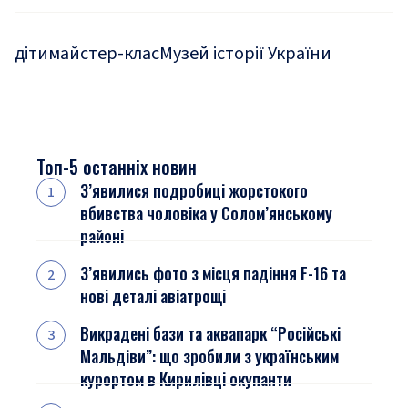
діти
майстер-клас
Музей історії України
Топ-5 останніх новин
З’явилися подробиці жорстокого
вбивства чоловіка у Солом’янському
районі
З’явились фото з місця падіння F-16 та
нові деталі авіатрощі
Викрадені бази та аквапарк “Російські
Мальдіви”: що зробили з українським
курортом в Кирилівці окупанти