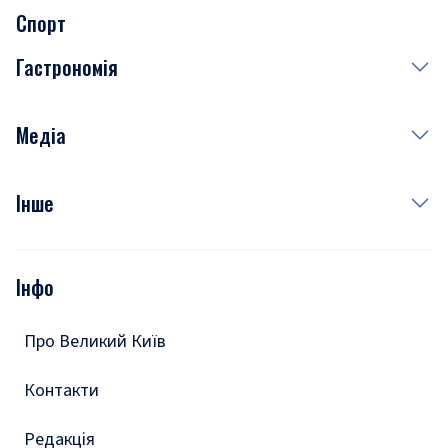
Спорт
Завтра
Медицина
Гастрономія
Субота
Краса
Неділя
Здоров'я
Рецепти
Медіа
Куди сходити у столиці
Фото
Інше
Відео
Опитування
Подкасти
Інфо
Тести
Про Великий Київ
Контакти
Редакція