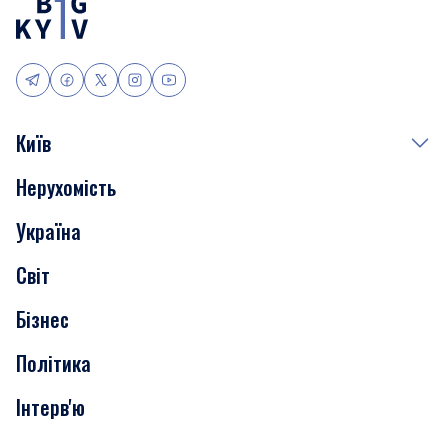
Київ
Нерухомість
Події
Україна
Скандали
Світ
Нерухомість
Бізнес
Транспорт
Політика
Інтерв'ю