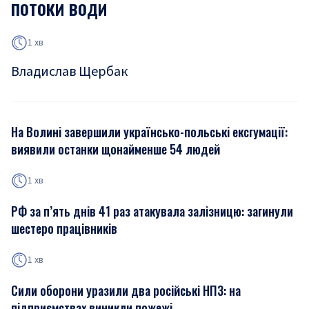
потоки води
1 хв
Владислав Щербак
На Волині завершили українсько-польські ексгумації:
виявили останки щонайменше 54 людей
1 хв
РФ за п’ять днів 41 раз атакувала залізницю: загинули
шестеро працівників
1 хв
Сили оборони уразили два російські НПЗ: на
підприємствах виникли пожежі