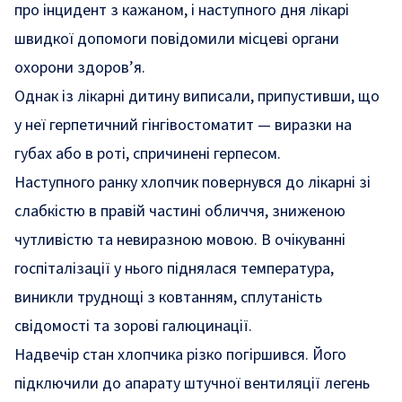
про інцидент з кажаном, і наступного дня лікарі
швидкої допомоги повідомили місцеві органи
охорони здоров’я.
Однак із лікарні дитину виписали, припустивши, що
у неї герпетичний гінгівостоматит — виразки на
губах або в роті, спричинені герпесом.
Наступного ранку хлопчик повернувся до лікарні зі
слабкістю в правій частині обличчя, зниженою
чутливістю та невиразною мовою. В очікуванні
госпіталізації у нього піднялася температура,
виникли труднощі з ковтанням, сплутаність
свідомості та зорові галюцинації.
Надвечір стан хлопчика різко погіршився. Його
підключили до апарату штучної вентиляції легень