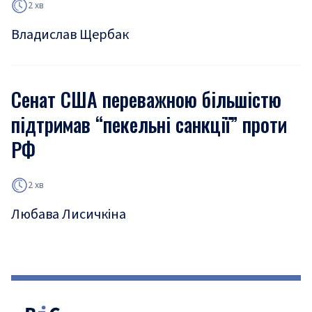
2 хв
Владислав Щербак
Сенат США переважною більшістю
підтримав “пекельні санкції” проти
РФ
2 хв
Любава Лисичкіна