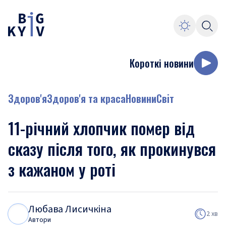
Короткі новини
Здоров'я
Здоров'я та краса
Новини
Світ
11-річний хлопчик помер від
сказу після того, як прокинувся
з кажаном у роті
Любава Лисичкіна
Л
Л
2 хв
Автори