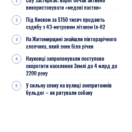
СБУ застерігає: ворог почав активно
використовувати «медові пастки»
Під Києвом за $150 тисяч продають
садибу з 43-метровим літаком Іл-62
На Житомирщині знайшли півторарічного
хлопчика, який зник біля річки
Науковці запропонували поступово
скоротити населення Землі до 4 млрд до
2200 року
У сильну спеку на вулиці знепритомнів
бульдог – як рятували собаку