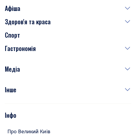
Афіша
Здоров'я та краса
Сьогодні
Спорт
Завтра
Медицина
Гастрономія
Субота
Краса
Неділя
Здоров'я
Рецепти
Медіа
Куди сходити у столиці
Фото
Інше
Відео
Опитування
Подкасти
Інфо
Тести
Про Великий Київ