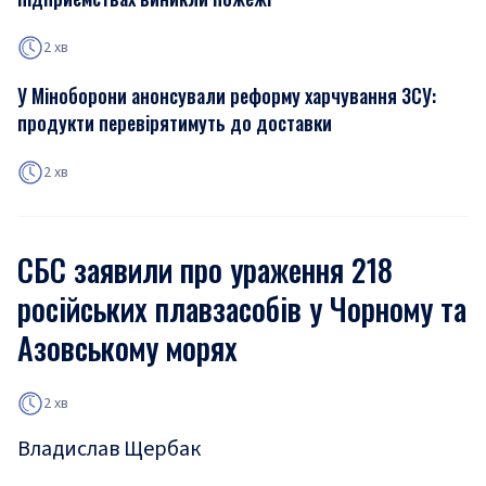
2 хв
У Міноборони анонсували реформу харчування ЗСУ:
продукти перевірятимуть до доставки
2 хв
СБС заявили про ураження 218
російських плавзасобів у Чорному та
Азовському морях
2 хв
Владислав Щербак