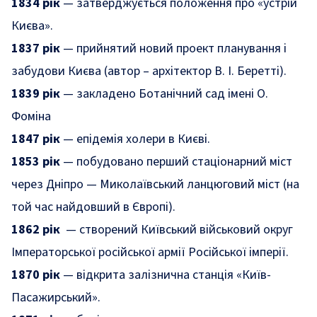
1834 рік
— затверджується положення про «устрій
Києва».
1837 рік
— прийнятий новий проект планування і
забудови Києва (автор – архітектор В. І. Беретті).
1839 рік
— закладено Ботанічний сад імені О.
Фоміна
1847 рік
— епідемія холери в Києві.
1853 рік
— побудовано перший стаціонарний міст
через Дніпро — Миколаївський ланцюговий міст (на
той час найдовший в Європі).
1862 рік
— створений Київський військовий округ
Імператорської російської армії Російської імперії.
1870 рік
— відкрита залізнична станція «Київ-
Пасажирський».