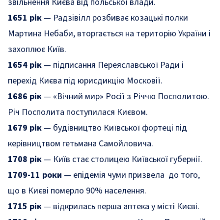
звільнення Києва від польської влади.
1651 рік
— Радзівілл розбиває козацькі полки
Мартина Небаби, вторгається на територію України і
захоплює Київ.
1654 рік
— підписання Переяславської Ради і
перехід Києва під юрисдикцію Московії.
1686 рік
— «Вічний мир» Росії з Річчю Посполитою.
Річ Посполита поступилася Києвом.
1679 рік
— будівництво Київської фортеці під
керівництвом гетьмана Самойловича.
1708 рік
— Київ стає столицею Київської губернії.
1709-11 роки
— епідемія чуми призвела до того,
що в Києві померло 90% населення.
1715 рік
— відкрилась перша аптека у місті Києві.