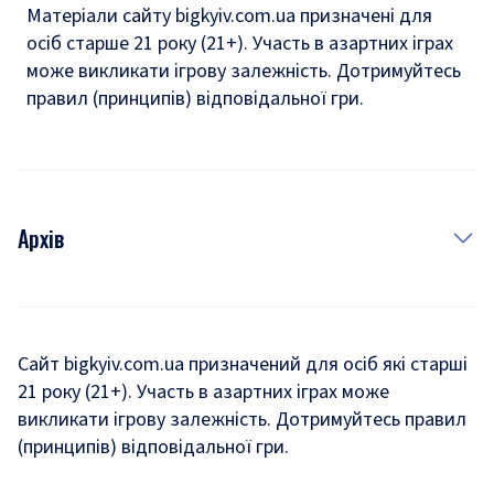
Матеріали сайту bigkyiv.com.ua призначені для
осіб старше 21 року (21+). Участь в азартних іграх
може викликати ігрову залежність. Дотримуйтесь
правил (принципів) відповідальної гри.
Архів
Новини
Історія
Сайт bigkyiv.com.ua призначений для осіб які старші
21 року (21+). Участь в азартних іграх може
Комуналка
викликати ігрову залежність. Дотримуйтесь правил
Хроніки війни
(принципів) відповідальної гри.
Пошук зниклих людей під час війни