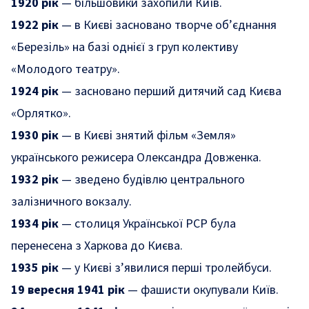
1920 рік
— більшовики захопили Київ.
1922 рік
— в Києві засновано творче об’єднання
«Березіль» на базі однієї з груп колективу
«Молодого театру».
1924 рік
— засновано перший дитячий сад Києва
«Орлятко».
1930 рік
— в Києві знятий фільм «Земля»
українського режисера Олександра Довженка.
1932 рік
— зведено будівлю центрального
залізничного вокзалу.
1934 рік
— столиця Української РСР була
перенесена з Харкова до Києва.
1935 рік
— у Києві з’явилися перші тролейбуси.
19 вересня 1941 рік
— фашисти окупували Київ.