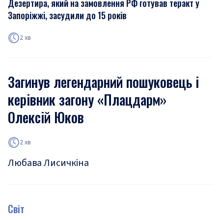
Дезертира, який на замовлення РФ готував теракт у
Запоріжжі, засудили до 15 років
2 хв
Загинув легендарний пошуковець і
керівник загону «Плацдарм»
Олексій Юков
2 хв
Любава Лисичкіна
Світ