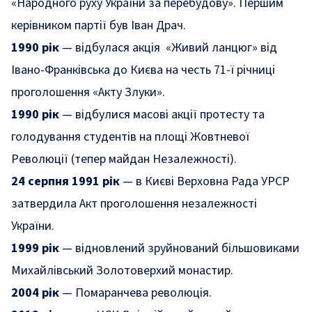
«Народного руху України за перебудову». Першим
керівником партії був Іван Драч.
1990 рік
— відбулася акція «Живий ланцюг» від
Івано-Франківська до Києва на честь 71-ї річниці
проголошення «Акту Злуки».
1990 рік
— відбулися масові акції протесту та
голодування студентів на площі Жовтневої
Революції (тепер майдан Незалежності).
24 серпня 1991 рік
— в Києві Верховна Рада УРСР
затвердила Акт проголошення незалежності
України.
1999 рік
— відновлений зруйнований більшовиками
Михайлівський Золотоверхий монастир.
2004 рік
— Помаранчева революція.