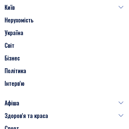
Київ
Нерухомість
Події
Україна
Скандали
Світ
Нерухомість
Бізнес
Транспорт
Політика
Інтерв'ю
Афіша
Здоров'я та краса
Сьогодні
Спорт