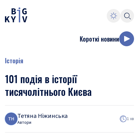
Короткі новини
Історія
101 подія в історії
тисячолітнього Києва
Тетяна Ніжинська
Т
Н
1 хв
Автори