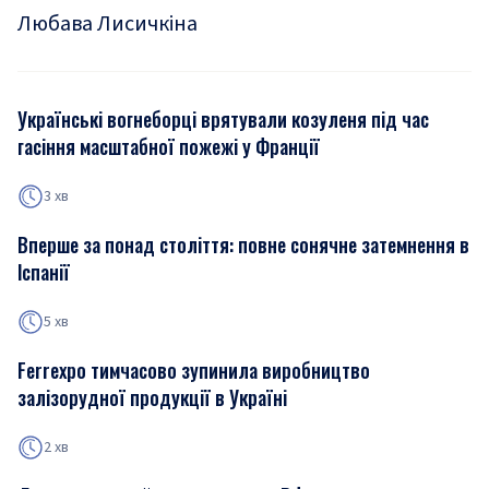
Любава Лисичкіна
Українські вогнеборці врятували козуленя під час
гасіння масштабної пожежі у Франції
3 хв
Вперше за понад століття: повне сонячне затемнення в
Іспанії
5 хв
Ferrexpo тимчасово зупинила виробництво
залізорудної продукції в Україні
2 хв