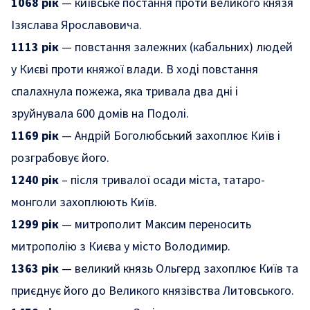
1068 рік
— київське постання проти великого князя
Ізяслава Ярославовича.
1113 рік
— повстання залежних (кабальних) людей
у Києві проти княжої влади. В ході повстання
спалахнула пожежа, яка тривала два дні і
зруйнувала 600 домів на Подолі.
1169 рік
— Андрій Боголюбський захоплює Київ і
розграбовує його.
1240 рік
– після тривалої осади міста, татаро-
монголи захоплюють Київ.
1299 рік
— митрополит Максим переносить
митрополію з Києва у місто Володимир.
1363 рік
— великий князь Ольгерд захоплює Київ та
приєднує його до Великого князівства Литовського.