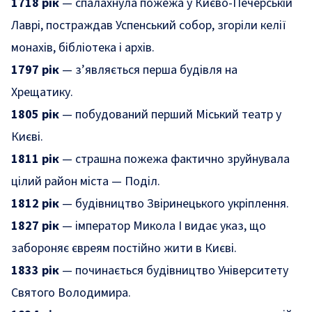
1718 рік
— спалахнула пожежа у Києво-Печерській
Лаврі, постраждав Успенський собор, згоріли келії
монахів, бібліотека і архів.
1797 рік
— з’являється перша будівля на
Хрещатику.
1805 рік
— побудований перший Міський театр у
Києві.
1811 рік
— страшна пожежа фактично зруйнувала
цілий район міста — Поділ.
1812 рік
— будівництво Звіринецького укріплення.
1827 рік
— імператор Микола I видає указ, що
забороняє євреям постійно жити в Києві.
1833 рік
— починається будівництво Університету
Святого Володимира.