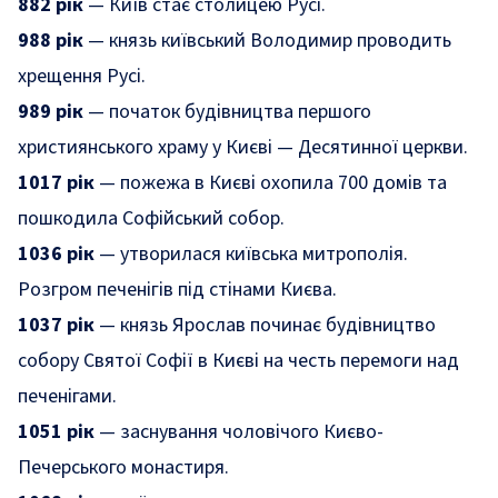
882 рік
— Київ стає столицею Русі.
988 рік
— князь київський Володимир проводить
хрещення Русі.
989 рік
— початок будівництва першого
християнського храму у Києві — Десятинної церкви.
1017 рік
— пожежа в Києві охопила 700 домів та
пошкодила Софійський собор.
1036 рік
— утворилася київська митрополія.
Розгром печенігів під стінами Києва.
1037 рік
— князь Ярослав починає будівництво
собору Святої Софії в Києві на честь перемоги над
печенігами.
1051 рік
— заснування чоловічого Києво-
Печерського монастиря.