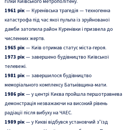
гілки Київського метрополітену.
1961 рік
— Куренівська трагедія — техногенна
катастрофа під час якої пульпа із зруйнованої
дамби затопила район Куренівки і призвела до
численних жертв.
1965 рік
— Київ отримав статус міста-героя.
1973 рік
— завершено будівництво Київської
телевежі.
1981 рік
— завершилося будівництво
меморіального комплексу Батьківщина-мати.
1986 рік
— у центрі Києва пройшла першотравнева
демонстрація незважаючи на високий рівень
радіації після вибуху на ЧАЕС.
1989 рік
— у Києві відбувся установчий з’їзд