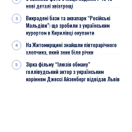
нові деталі авіатрощі
Викрадені бази та аквапарк “Російські
Мальдіви”: що зробили з українським
курортом в Кирилівці окупанти
На Житомирщині знайшли півторарічного
хлопчика, який зник біля річки
Зірка фільму “Ілюзія обману”
голлівудський актор з українським
корінням Джессі Айзенберг відвідав Львів