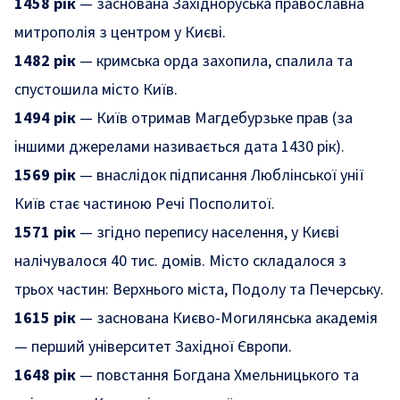
1458 рік
— заснована Західноруська православна
митрополія з центром у Києві.
1482 рік
— кримська орда захопила, спалила та
спустошила місто Київ.
1494 рік
— Київ отримав Магдебурзьке прав (за
іншими джерелами називається дата 1430 рік).
1569 рік
— внаслідок підписання Люблінської унії
Київ стає частиною Речі Посполитої.
1571 рік
— згідно перепису населення, у Києві
налічувалося 40 тис. домів. Місто складалося з
трьох частин: Верхнього міста, Подолу та Печерську.
1615 рік
— заснована Києво-Могилянська академія
— перший університет Західної Європи.
1648 рік
— повстання Богдана Хмельницького та