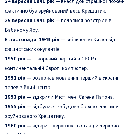
24 вересня 1941 рік
— внаслідок страшної пожежі
фактично був зруйнований весь Крещатик.
29 вересня 1941 рік
— почалися розстріли в
Бабиному Яру.
6 листопада 1943 рік
— звільнення Києва від
фашистських окупантів.
1950 рік
— створений перший в СРСР і
континентальній Європі комп’ютер.
1951 рік
— розпочав мовлення перший в Україні
телевізійний центр.
1953 рік
— відкрили Міст імені Євгена Патона.
1955 рік
— відбулася забудова більшої частини
зруйнованого Хрещатику.
1960 рік
— відкриті перші шість станцій червоної