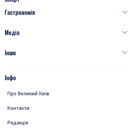
Завтра
Медицина
Гастрономія
Субота
Краса
Неділя
Здоров'я
Рецепти
Медіа
Куди сходити у столиці
Фото
Інше
Відео
Опитування
Подкасти
Інфо
Тести
Про Великий Київ
Контакти
Редакція