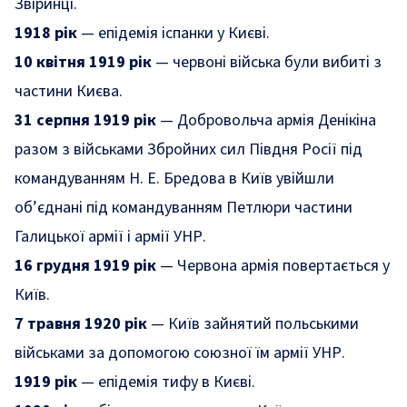
Звіринці.
1918 рік
— епідемія іспанки у Києві.
10 квітня 1919 рік
— червоні війська були вибиті з
частини Києва.
31 серпня 1919 рік
— Добровольча армія Денікіна
разом з військами Збройних сил Півдня Росії під
командуванням Н. Е. Бредова в Київ увійшли
об’єднані під командуванням Петлюри частини
Галицької армії і армії УНР.
16 грудня 1919 рік
— Червона армія повертається у
Київ.
7 травня 1920 рік
— Київ зайнятий польськими
військами за допомогою союзної їм армії УНР.
1919 рік
— епідемія тифу в Києві.