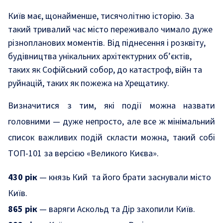
Київ має, щонайменше, тисячолітню історію. За
такий тривалий час місто переживало чимало дуже
різнопланових моментів. Від піднесення і розквіту,
будівництва унікальних архітектурних об’єктів,
таких як Софійський собор, до катастроф, війн та
руйнацій, таких як пожежа на Хрещатику.
Визначитися з тим, які події можна назвати
головними — дуже непросто, але все ж мінімальний
список важливих подій скласти можна, такий собі
ТОП-101 за версією «Великого Києва».
430 рік
— князь Кий та його брати заснували місто
Київ.
865 рік
— варяги Аскольд та Дір захопили Київ.